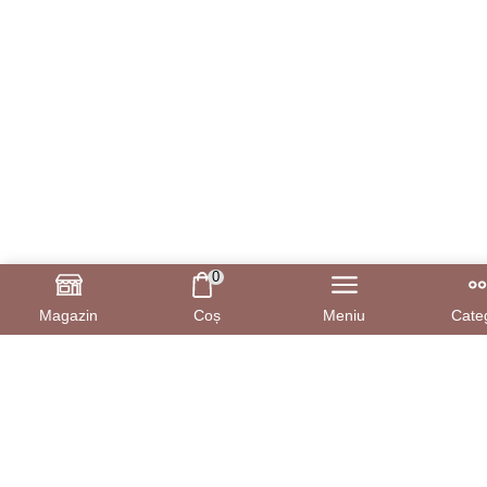
0
Magazin
Coș
Meniu
Categ