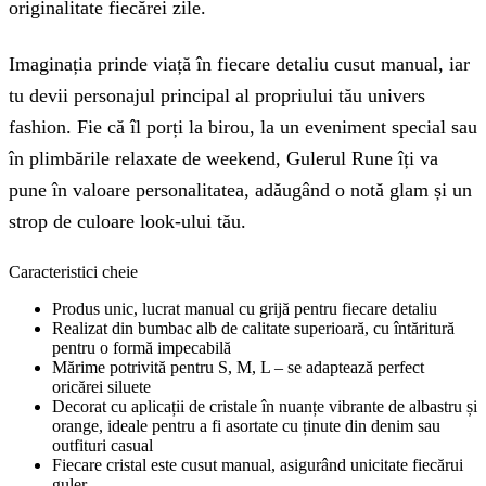
originalitate fiecărei zile.
Imaginația prinde viață în fiecare detaliu cusut manual, iar
tu devii personajul principal al propriului tău univers
fashion. Fie că îl porți la birou, la un eveniment special sau
în plimbările relaxate de weekend, Gulerul Rune îți va
pune în valoare personalitatea, adăugând o notă glam și un
strop de culoare look-ului tău.
Caracteristici cheie
Produs unic, lucrat manual cu grijă pentru fiecare detaliu
Realizat din bumbac alb de calitate superioară, cu întăritură
pentru o formă impecabilă
Mărime potrivită pentru S, M, L – se adaptează perfect
oricărei siluete
Decorat cu aplicații de cristale în nuanțe vibrante de albastru și
orange, ideale pentru a fi asortate cu ținute din denim sau
outfituri casual
Fiecare cristal este cusut manual, asigurând unicitate fiecărui
guler