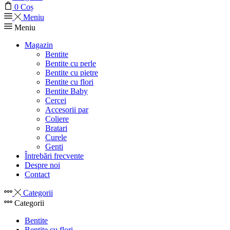
0
Coș
Meniu
Meniu
Magazin
Bentite
Bentite cu perle
Bentite cu pietre
Bentite cu flori
Bentite Baby
Cercei
Accesorii par
Coliere
Bratari
Curele
Genti
Întrebări frecvente
Despre noi
Contact
Categorii
Categorii
Bentite
Bentite cu flori