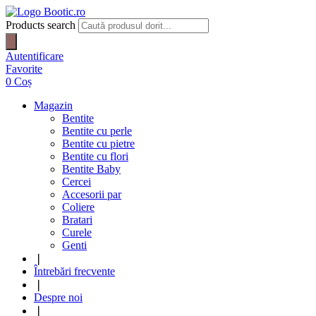
Products search
Autentificare
Favorite
0
Coș
Magazin
Bentite
Bentite cu perle
Bentite cu pietre
Bentite cu flori
Bentite Baby
Cercei
Accesorii par
Coliere
Bratari
Curele
Genti
❘
Întrebări frecvente
❘
Despre noi
❘