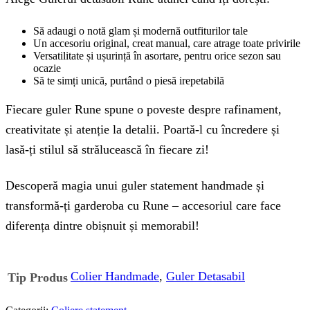
Să adaugi o notă glam și modernă outfiturilor tale
Un accesoriu original, creat manual, care atrage toate privirile
Versatilitate și ușurință în asortare, pentru orice sezon sau
ocazie
Să te simți unică, purtând o piesă irepetabilă
Fiecare guler Rune spune o poveste despre rafinament,
creativitate și atenție la detalii. Poartă-l cu încredere și
lasă-ți stilul să strălucească în fiecare zi!
Descoperă magia unui guler statement handmade și
transformă-ți garderoba cu Rune – accesoriul care face
diferența dintre obișnuit și memorabil!
Colier Handmade
,
Guler Detasabil
Tip Produs