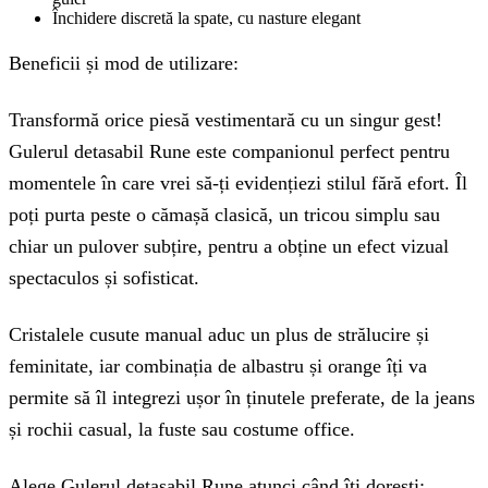
Închidere discretă la spate, cu nasture elegant
Beneficii și mod de utilizare:
Transformă orice piesă vestimentară cu un singur gest!
Gulerul detasabil Rune este companionul perfect pentru
momentele în care vrei să-ți evidențiezi stilul fără efort. Îl
poți purta peste o cămașă clasică, un tricou simplu sau
chiar un pulover subțire, pentru a obține un efect vizual
spectaculos și sofisticat.
Cristalele cusute manual aduc un plus de strălucire și
feminitate, iar combinația de albastru și orange îți va
permite să îl integrezi ușor în ținutele preferate, de la jeans
și rochii casual, la fuste sau costume office.
Alege Gulerul detasabil Rune atunci când îți dorești: