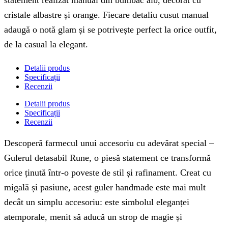
statement realizat manual din bumbac alb, decorat cu
cristale albastre și orange. Fiecare detaliu cusut manual
adaugă o notă glam și se potrivește perfect la orice outfit,
de la casual la elegant.
Detalii produs
Specificații
Recenzii
Detalii produs
Specificații
Recenzii
Descoperă farmecul unui accesoriu cu adevărat special –
Gulerul detasabil Rune, o piesă statement ce transformă
orice ținută într-o poveste de stil și rafinament. Creat cu
migală și pasiune, acest guler handmade este mai mult
decât un simplu accesoriu: este simbolul eleganței
atemporale, menit să aducă un strop de magie și