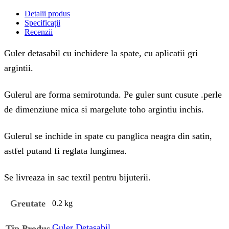
Detalii produs
Specificații
Recenzii
Guler detasabil cu inchidere la spate, cu aplicatii gri
argintii.
Gulerul are forma semirotunda. Pe guler sunt cusute .perle
de dimenziune mica si margelute toho argintiu inchis.
Gulerul se inchide in spate cu panglica neagra din satin,
astfel putand fi reglata lungimea.
Se livreaza in sac textil pentru bijuterii.
Greutate
0.2 kg
Guler Detasabil
Tip Produs