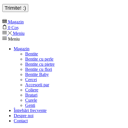
Magazin
0
Coș
Meniu
Meniu
Magazin
Bentite
Bentite cu perle
Bentite cu pietre
Bentite cu flori
Bentite Baby
Cercei
Accesorii par
Coliere
Bratari
Curele
Genti
Întrebări frecvente
Despre noi
Contact