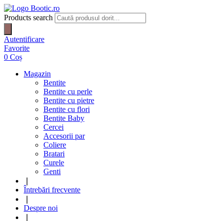
Products search
Autentificare
Favorite
0
Coș
Magazin
Bentite
Bentite cu perle
Bentite cu pietre
Bentite cu flori
Bentite Baby
Cercei
Accesorii par
Coliere
Bratari
Curele
Genti
❘
Întrebări frecvente
❘
Despre noi
❘