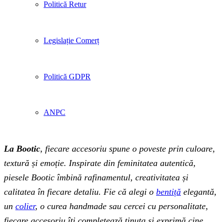
Politică Retur
Legislație Comerț
Politică GDPR
ANPC
La Bootic
, fiecare accesoriu spune o poveste prin culoare,
textură și emoție. Inspirate din feminitatea autentică,
piesele Bootic îmbină rafinamentul, creativitatea și
calitatea în fiecare detaliu. Fie că alegi o
bentiță
elegantă,
un
colier
, o curea handmade sau cercei cu personalitate,
fiecare accesoriu îți completează ținuta și exprimă cine