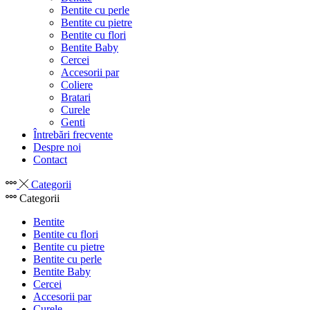
Bentite cu perle
Bentite cu pietre
Bentite cu flori
Bentite Baby
Cercei
Accesorii par
Coliere
Bratari
Curele
Genti
Întrebări frecvente
Despre noi
Contact
Categorii
Categorii
Bentite
Bentite cu flori
Bentite cu pietre
Bentite cu perle
Bentite Baby
Cercei
Accesorii par
Curele