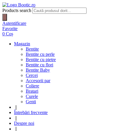
Products search
Autentificare
Favorite
0
Coș
Magazin
Bentite
Bentite cu perle
Bentite cu pietre
Bentite cu flori
Bentite Baby
Cercei
Accesorii par
Coliere
Bratari
Curele
Genti
❘
Întrebări frecvente
❘
Despre noi
❘