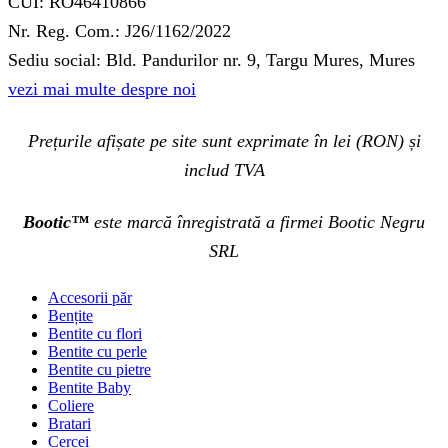
CUI: RO46410866
Nr. Reg. Com.: J26/1162/2022
Sediu social: Bld. Pandurilor nr. 9, Targu Mures, Mures
vezi mai multe despre noi
Prețurile afișate pe site sunt exprimate în lei (RON) și
includ TVA
Bootic™
este marcă înregistrată a firmei Bootic Negru
SRL
Accesorii păr
Bențite
Bentite cu flori
Bentite cu perle
Bentite cu pietre
Bentite Baby
Coliere
Bratari
Cercei