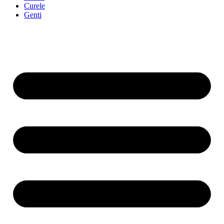
Curele
Genti