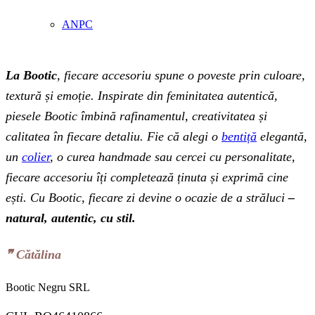
ANPC
La Bootic
, fiecare accesoriu spune o poveste prin culoare,
textură și emoție. Inspirate din feminitatea autentică,
piesele Bootic îmbină rafinamentul, creativitatea și
calitatea în fiecare detaliu. Fie că alegi o
bentiță
elegantă,
un
colier
, o curea handmade sau cercei cu personalitate,
fiecare accesoriu îți completează ținuta și exprimă cine
ești. Cu Bootic, fiecare zi devine o ocazie de a străluci
–
natural, autentic, cu stil.
❞‬ Cătălina
Bootic Negru SRL