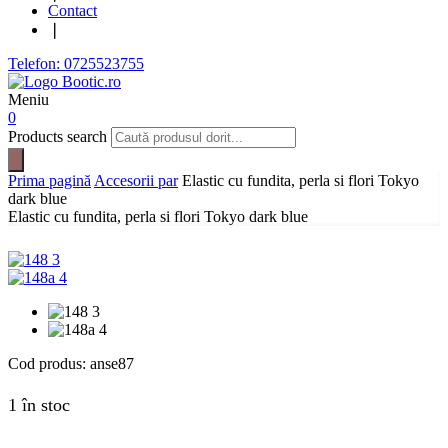
Contact
❘
Telefon: 0725523755
Meniu
0
Products search
Prima pagină
Accesorii par
Elastic cu fundita, perla si flori Tokyo
dark blue
Elastic cu fundita, perla si flori Tokyo dark blue
Cod produs:
anse87
1 în stoc