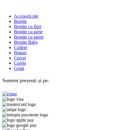
Accesorii păr
Bențite
Bentite cu flori
Bentite cu perle
Bentite cu pietre
Bentite Baby
Coliere
Bratari
Cercei
Curele
Genti
Suntem prezenți și pe: