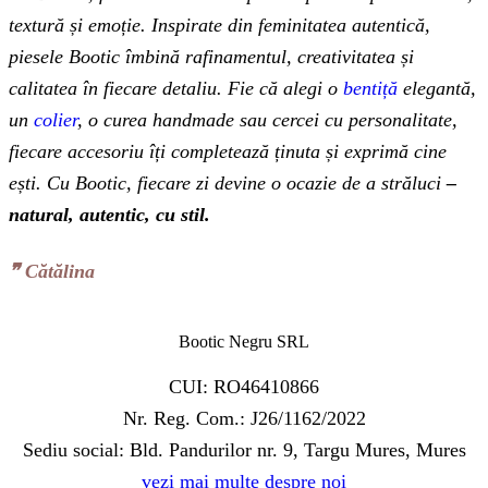
textură și emoție. Inspirate din feminitatea autentică,
piesele Bootic îmbină rafinamentul, creativitatea și
calitatea în fiecare detaliu. Fie că alegi o
bentiță
elegantă,
un
colier
, o curea handmade sau cercei cu personalitate,
fiecare accesoriu îți completează ținuta și exprimă cine
ești. Cu Bootic, fiecare zi devine o ocazie de a străluci
–
natural, autentic, cu stil.
❞‬ Cătălina
Bootic Negru SRL
CUI: RO46410866
Nr. Reg. Com.: J26/1162/2022
Sediu social: Bld. Pandurilor nr. 9, Targu Mures, Mures
vezi mai multe despre noi