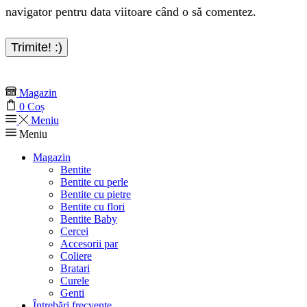
navigator pentru data viitoare când o să comentez.
Magazin
0
Coș
Meniu
Meniu
Magazin
Bentite
Bentite cu perle
Bentite cu pietre
Bentite cu flori
Bentite Baby
Cercei
Accesorii par
Coliere
Bratari
Curele
Genti
Întrebări frecvente