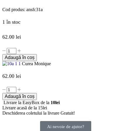
Cod produs:
ansfc31a
1 în stoc
62.00
lei
Adaugă în coș
Curea Monique
62.00
lei
Adaugă în coș
Livrare la EasyBox de la
10lei
Livrare acasă de la 15lei
Deschiderea coletului la livrare
Gratuit!
Ai nevoie de ajutor?