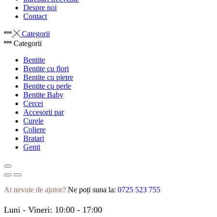
Despre noi
Contact
Categorii
Categorii
Bentite
Bentite cu flori
Bentite cu pietre
Bentite cu perle
Bentite Baby
Cercei
Accesorii par
Curele
Coliere
Bratari
Genti
Ai nevoie de ajutor?
Ne poți suna la:
0725 523 755
Luni - Vineri: 10:00 - 17:00