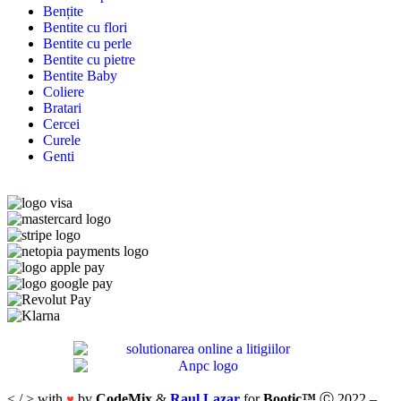
Bențite
Bentite cu flori
Bentite cu perle
Bentite cu pietre
Bentite Baby
Coliere
Bratari
Cercei
Curele
Genti
< / > with
by
CodeMix
&
Raul Lazar
for
Bootic™
Ⓒ 2022 –
♥