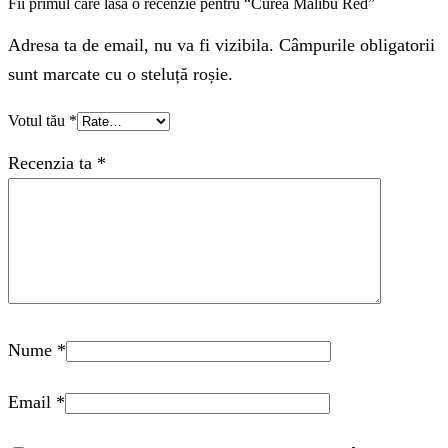
Fii primul care lasă o recenzie pentru “Curea Malibu Red”
Adresa ta de email, nu va fi vizibila. Câmpurile obligatorii
sunt marcate cu o steluță roșie.
Votul tău
*
Recenzia ta
*
Nume
*
Email
*