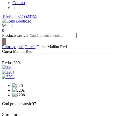
Contact
❘
Telefon: 0725523755
Meniu
0
Products search
Prima pagină
Curele
Curea Malibu Red
Curea Malibu Red
Redus
33%
Cod produs:
ansfc97
3 în stoc