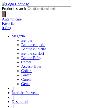
Products search
Autentificare
Favorite
0
Coș
Magazin
Bentite
Bentite cu perle
Bentite cu pietre
Bentite cu flori
Bentite Baby
Cercei
Accesorii par
Coliere
Bratari
Curele
Genti
❘
Întrebări frecvente
❘
Despre noi
❘