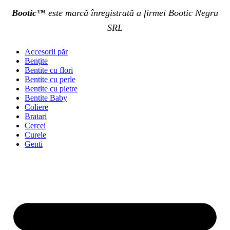
Bootic™
este marcă înregistrată a firmei Bootic Negru
SRL
Accesorii păr
Bențite
Bentite cu flori
Bentite cu perle
Bentite cu pietre
Bentite Baby
Coliere
Bratari
Cercei
Curele
Genti