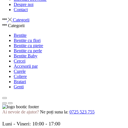
Despre noi
Contact
Categorii
Categorii
Bentite
Bentite cu flori
Bentite cu pietre
Bentite cu perle
Bentite Baby
Cercei
Accesorii par
Curele
Coliere
Bratari
Genti
Ai nevoie de ajutor?
Ne poți suna la:
0725 523 755
Luni - Vineri: 10:00 - 17:00