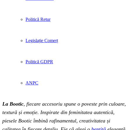
Politică Retur
Legislație Comerț
Politică GDPR
ANPC
La Bootic
, fiecare accesoriu spune o poveste prin culoare,
textură și emoție. Inspirate din feminitatea autentică,
piesele Bootic îmbină rafinamentul, creativitatea și
calitatea în fiecare detaliu. Fie că alegi o
bentiță
elegantă,