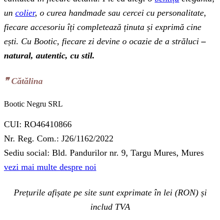
un
colier
, o curea handmade sau cercei cu personalitate,
fiecare accesoriu îți completează ținuta și exprimă cine
ești. Cu Bootic, fiecare zi devine o ocazie de a străluci
–
natural, autentic, cu stil.
❞‬ Cătălina
Bootic Negru SRL
CUI: RO46410866
Nr. Reg. Com.: J26/1162/2022
Sediu social: Bld. Pandurilor nr. 9, Targu Mures, Mures
vezi mai multe despre noi
Prețurile afișate pe site sunt exprimate în lei (RON) și
includ TVA