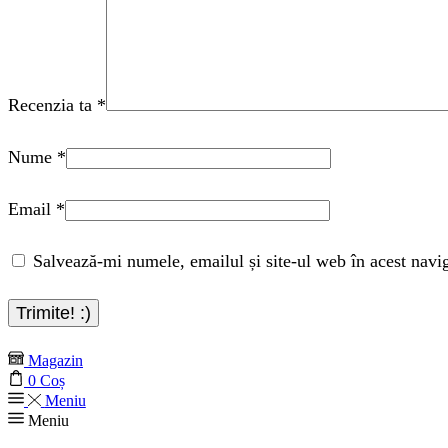
Recenzia ta
*
Nume
*
Email
*
Salvează-mi numele, emailul și site-ul web în acest navi
Magazin
0
Coș
Meniu
Meniu