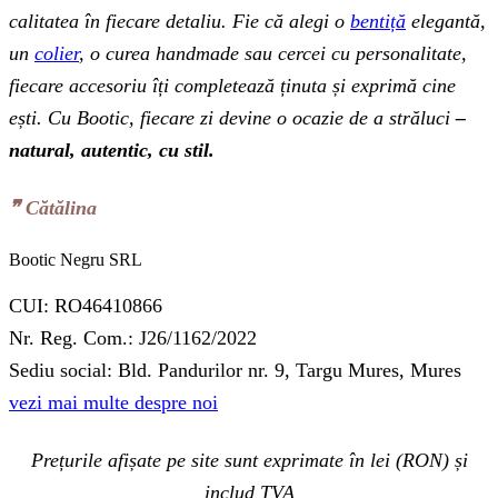
calitatea în fiecare detaliu. Fie că alegi o
bentiță
elegantă,
un
colier
, o curea handmade sau cercei cu personalitate,
fiecare accesoriu îți completează ținuta și exprimă cine
ești. Cu Bootic, fiecare zi devine o ocazie de a străluci
–
natural, autentic, cu stil.
❞‬ Cătălina
Bootic Negru SRL
CUI: RO46410866
Nr. Reg. Com.: J26/1162/2022
Sediu social: Bld. Pandurilor nr. 9, Targu Mures, Mures
vezi mai multe despre noi
Prețurile afișate pe site sunt exprimate în lei (RON) și
includ TVA