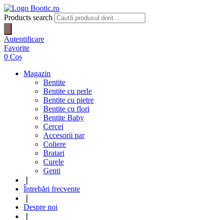
Products search
Autentificare
Favorite
0
Coș
Magazin
Bentite
Bentite cu perle
Bentite cu pietre
Bentite cu flori
Bentite Baby
Cercei
Accesorii par
Coliere
Bratari
Curele
Genti
❘
Întrebări frecvente
❘
Despre noi
❘