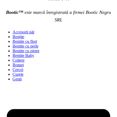
Bootic™
este marcă înregistrată a firmei Bootic Negru
SRL
Accesorii păr
Bențite
Bentite cu flori
Bentite cu perle
Bentite cu pietre
Bentite Baby
Coliere
Bratari
Cercei
Curele
Genti