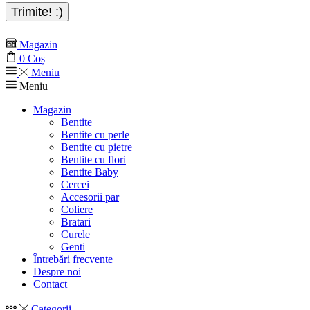
Magazin
0
Coș
Meniu
Meniu
Magazin
Bentite
Bentite cu perle
Bentite cu pietre
Bentite cu flori
Bentite Baby
Cercei
Accesorii par
Coliere
Bratari
Curele
Genti
Întrebări frecvente
Despre noi
Contact
Categorii