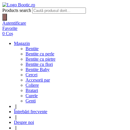
Products search
Autentificare
Favorite
0
Coș
Magazin
Bentite
Bentite cu perle
Bentite cu pietre
Bentite cu flori
Bentite Baby
Cercei
Accesorii par
Coliere
Bratari
Curele
Genti
❘
Întrebări frecvente
❘
Despre noi
❘