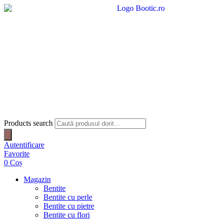
Products search
Autentificare
Favorite
0
Coș
Magazin
Bentite
Bentite cu perle
Bentite cu pietre
Bentite cu flori