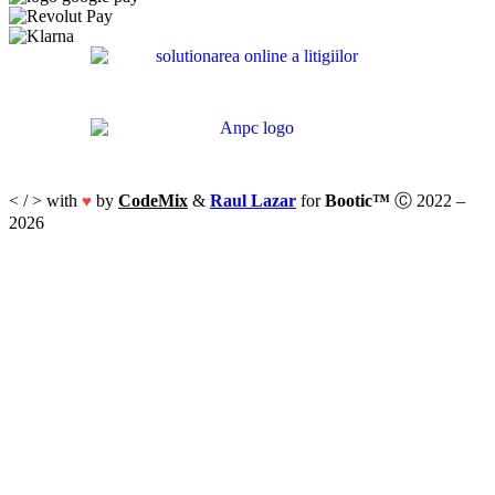
< / > with
by
CodeMix
&
Raul Lazar
for
Bootic™
Ⓒ 2022 –
♥
2026