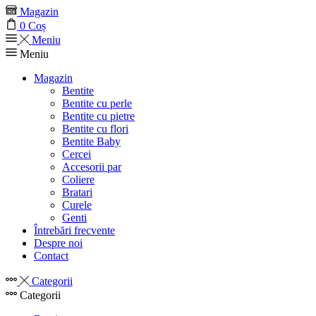
Magazin
0
Coș
Meniu
Meniu
Magazin
Bentite
Bentite cu perle
Bentite cu pietre
Bentite cu flori
Bentite Baby
Cercei
Accesorii par
Coliere
Bratari
Curele
Genti
Întrebări frecvente
Despre noi
Contact
Categorii
Categorii