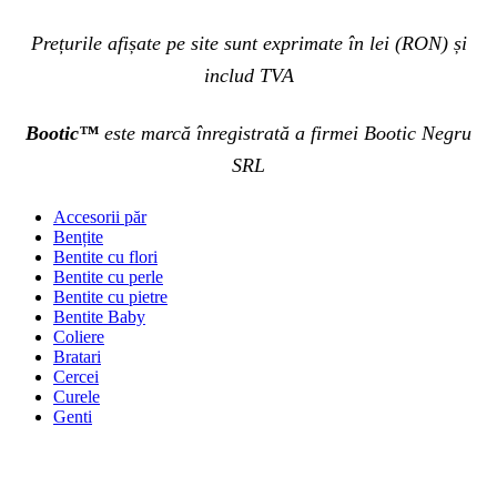
Prețurile afișate pe site sunt exprimate în lei (RON) și
includ TVA
Bootic™
este marcă înregistrată a firmei Bootic Negru
SRL
Accesorii păr
Bențite
Bentite cu flori
Bentite cu perle
Bentite cu pietre
Bentite Baby
Coliere
Bratari
Cercei
Curele
Genti