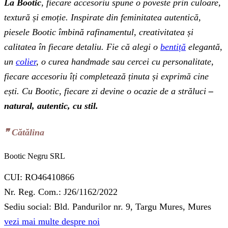
La Bootic
, fiecare accesoriu spune o poveste prin culoare,
textură și emoție. Inspirate din feminitatea autentică,
piesele Bootic îmbină rafinamentul, creativitatea și
calitatea în fiecare detaliu. Fie că alegi o
bentiță
elegantă,
un
colier
, o curea handmade sau cercei cu personalitate,
fiecare accesoriu îți completează ținuta și exprimă cine
ești. Cu Bootic, fiecare zi devine o ocazie de a străluci
–
natural, autentic, cu stil.
❞‬ Cătălina
Bootic Negru SRL
CUI: RO46410866
Nr. Reg. Com.: J26/1162/2022
Sediu social: Bld. Pandurilor nr. 9, Targu Mures, Mures
vezi mai multe despre noi