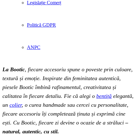
Legislație Comerț
Politică GDPR
ANPC
La Bootic
, fiecare accesoriu spune o poveste prin culoare,
textură și emoție. Inspirate din feminitatea autentică,
piesele Bootic îmbină rafinamentul, creativitatea și
calitatea în fiecare detaliu. Fie că alegi o
bentiță
elegantă,
un
colier
, o curea handmade sau cercei cu personalitate,
fiecare accesoriu îți completează ținuta și exprimă cine
ești. Cu Bootic, fiecare zi devine o ocazie de a străluci
–
natural, autentic, cu stil.