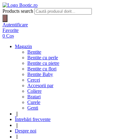
Products search
Autentificare
Favorite
0
Coș
Magazin
Bentite
Bentite cu perle
Bentite cu pietre
Bentite cu flori
Bentite Baby
Cercei
Accesorii par
Coliere
Bratari
Curele
Genti
❘
Întrebări frecvente
❘
Despre noi
❘