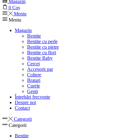
Magazin
0
Coș
Meniu
Meniu
Magazin
Bentite
Bentite cu perle
Bentite cu pietre
Bentite cu flori
Bentite Baby
Cercei
Accesorii par
Coliere
Bratari
Curele
Genti
Întrebări frecvente
Despre noi
Contact
Categorii
Categorii
Bentite