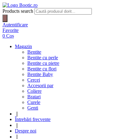
Products search
Autentificare
Favorite
0
Coș
Magazin
Bentite
Bentite cu perle
Bentite cu pietre
Bentite cu flori
Bentite Baby
Cercei
Accesorii par
Coliere
Bratari
Curele
Genti
❘
Întrebări frecvente
❘
Despre noi
❘