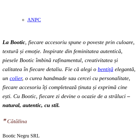
ANPC
La Bootic
, fiecare accesoriu spune o poveste prin culoare,
textură și emoție. Inspirate din feminitatea autentică,
piesele Bootic îmbină rafinamentul, creativitatea și
calitatea în fiecare detaliu. Fie că alegi o
bentiță
elegantă,
un
colier
, o curea handmade sau cercei cu personalitate,
fiecare accesoriu îți completează ținuta și exprimă cine
ești. Cu Bootic, fiecare zi devine o ocazie de a străluci
–
natural, autentic, cu stil.
❞‬ Cătălina
Bootic Negru SRL