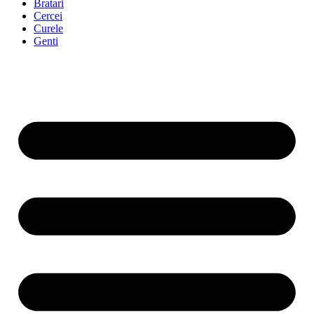
Bratari
Cercei
Curele
Genti