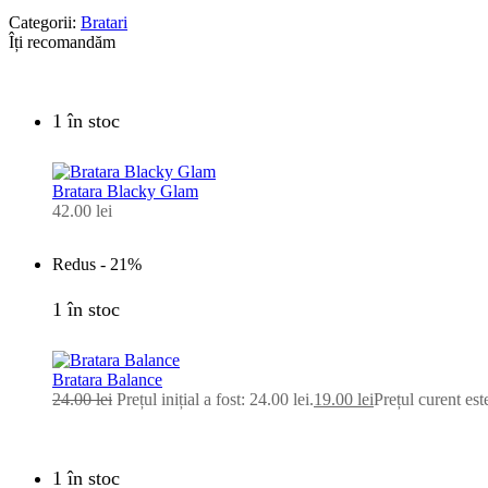
Categorii:
Bratari
Îți recomandăm
1 în stoc
Bratara Blacky Glam
42.00
lei
Redus -
21%
1 în stoc
Bratara Balance
24.00
lei
Prețul inițial a fost: 24.00 lei.
19.00
lei
Prețul curent este
1 în stoc