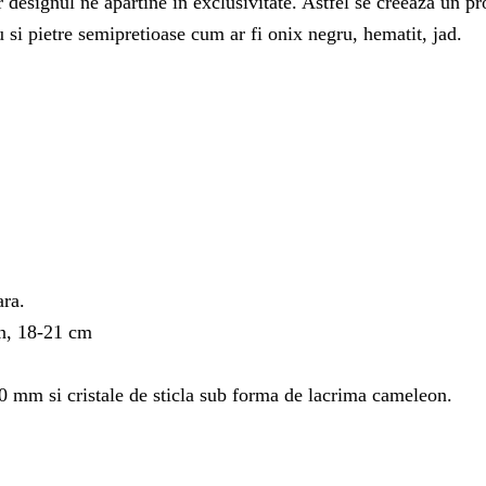
iar designul ne apartine in exclusivitate. Astfel se creeaza un 
u si pietre semipretioase cum ar fi onix negru, hematit, jad.
ara.
on, 18-21 cm
0 mm si cristale de sticla sub forma de lacrima cameleon.