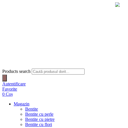
Products search
Autentificare
Favorite
0
Coș
Magazin
Bentite
Bentite cu perle
Bentite cu pietre
Bentite cu flori