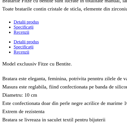
Bratarile Fitze cu bentite sunt lucrate in totalitate manual, 
Toate bratarile contin cristale de sticla, elemente din zirconi
Detalii produs
Specificații
Recenzii
Detalii produs
Specificații
Recenzii
Model excluusiv Fitze cu Bentite.
Bratara este eleganta, feminina, potrivita penntru zilele de v
Masura este reglabila, fiind confectionata pe banda de silic
Diametru: 10 cm
Este confectionata doar din perle negre acrilice de marime 1
Extrem de rezistenta
Bratara se livreaza in saculet textil pentru bijuterii