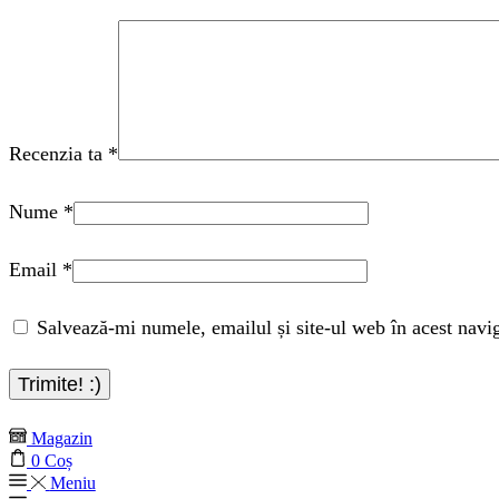
Recenzia ta
*
Nume
*
Email
*
Salvează-mi numele, emailul și site-ul web în acest navi
Magazin
0
Coș
Meniu