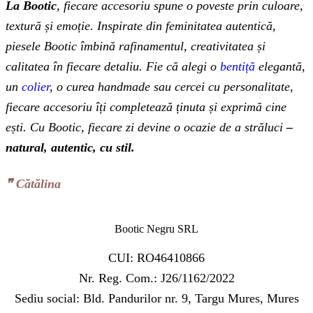
La Bootic
, fiecare accesoriu spune o poveste prin culoare,
textură și emoție. Inspirate din feminitatea autentică,
piesele Bootic îmbină rafinamentul, creativitatea și
calitatea în fiecare detaliu. Fie că alegi o
bentiță
elegantă,
un
colier
, o curea handmade sau cercei cu personalitate,
fiecare accesoriu îți completează ținuta și exprimă cine
ești. Cu Bootic, fiecare zi devine o ocazie de a străluci
–
natural, autentic, cu stil.
❞‬ Cătălina
Bootic Negru SRL
CUI: RO46410866
Nr. Reg. Com.: J26/1162/2022
Sediu social: Bld. Pandurilor nr. 9, Targu Mures, Mures