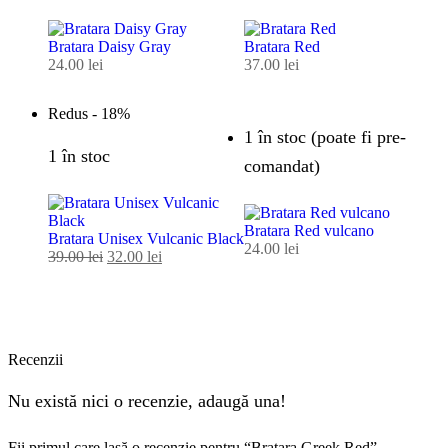
Bratara Daisy Gray
Bratara Red
24.00
lei
37.00
lei
Redus -
18%
1 în stoc (poate fi pre-
1 în stoc
comandat)
Bratara Red vulcano
Bratara Unisex Vulcanic Black
24.00
lei
39.00
lei
32.00
lei
Recenzii
Nu există nici o recenzie, adaugă una!
Fii primul care lasă o recenzie pentru “Bratara Greek Red”