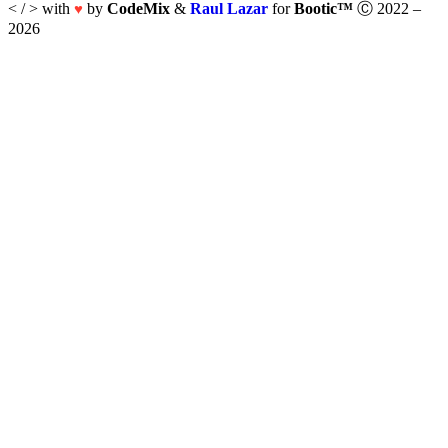
< / > with
by
CodeMix
&
Raul Lazar
for
Bootic™
Ⓒ 2022 –
♥
2026