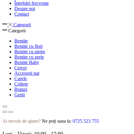
Întrebări frecvente
Despre noi
Contact
Categorii
Categorii
Bentite
Bentite cu flori
Bentite cu pietre
Bentite cu perle
Bentite Baby
Cercei
Accesorii par
Curele
Coliere
Bratari
Genti
Ai nevoie de ajutor?
Ne poți suna la:
0725 523 755
Luni - Vineri: 10:00 - 17:00