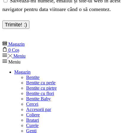
Salvează-mi numele, emailul și site-ul web în acest
navigator pentru data viitoare când o să comentez.
Magazin
0
Coș
Meniu
Meniu
Magazin
Bentite
Bentite cu perle
Bentite cu pietre
Bentite cu flori
Bentite Baby
Cercei
Accesorii par
Coliere
Bratari
Curele
Genti