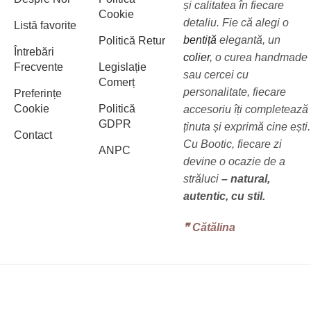
și calitatea în fiecare
Cookie
detaliu. Fie că alegi o
Listă favorite
bentiță
elegantă, un
Politică Retur
Întrebări
colier
, o curea handmade
Frecvente
Legislație
sau cercei cu
Comerț
personalitate, fiecare
Preferințe
Cookie
Politică
accesoriu îți completează
GDPR
ținuta și exprimă cine ești.
Contact
Cu Bootic, fiecare zi
ANPC
devine o ocazie de a
străluci
– natural,
autentic, cu stil.
❞‬ Cătălina