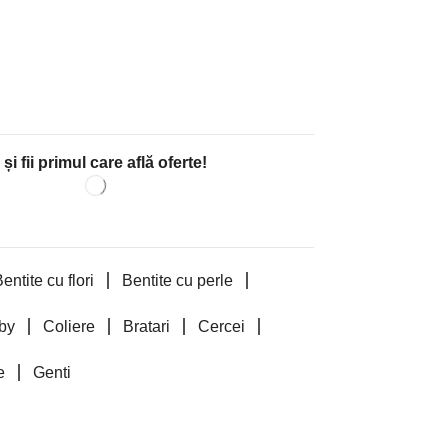
i fii primul care află oferte!
entite cu flori
Bentite cu perle
by
Coliere
Bratari
Cercei
e
Genti