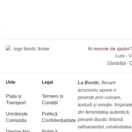
Ai nevoie de ajutor
Luni - V
Sâmbătă - D
Utile
Legal
La Bootic
, fiecare
accesoriu spune o
Plata și
Termeni și
poveste prin culoare,
Transport
Condiții
textură și emoție. Inspirat
din feminitatea autentică,
Urmărește
Politică
piesele Bootic îmbină
Comanda
Confidențialitate
rafinamentul, creativitatea
Despre Noi
Politică