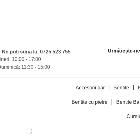
Urmărește-ne ș
?
Ne poți suna la:
0725 523 755
ineri: 10:00 - 17:00
uminică: 11:30 - 15:00
Accesorii păr
Bențite
B
Bentite cu pietre
Bentite Ba
e
Curel