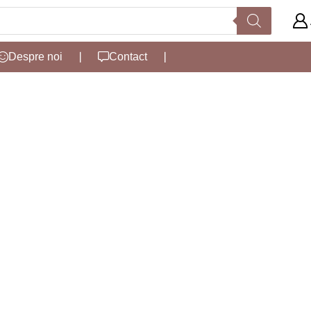
Despre noi
❘
Contact
❘