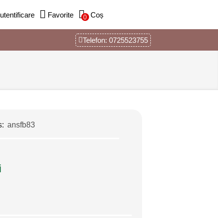
utentificare
Favorite
Coș
0
Telefon: 0725523755
s:
ansfb83
i