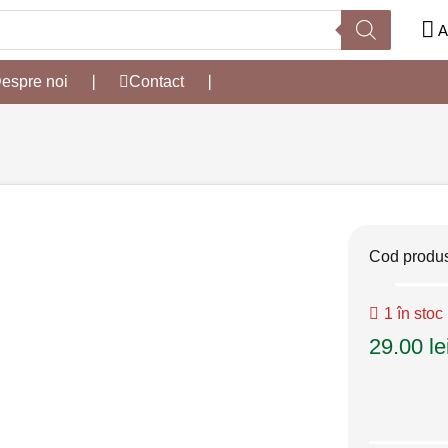
A
espre noi
❘
Contact
❘
Cod produ
1 în stoc
29.00
le