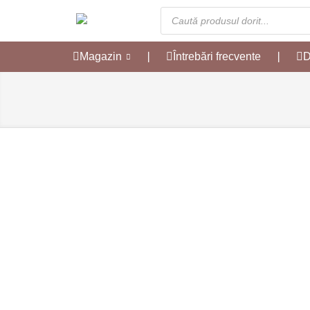
Magazin
❘
Întrebări frecvente
❘
D