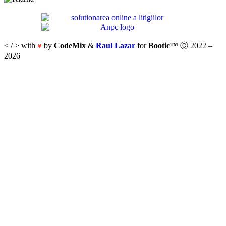
< / > with
by
CodeMix
&
Raul Lazar
for
Bootic™
Ⓒ 2022 –
♥
2026