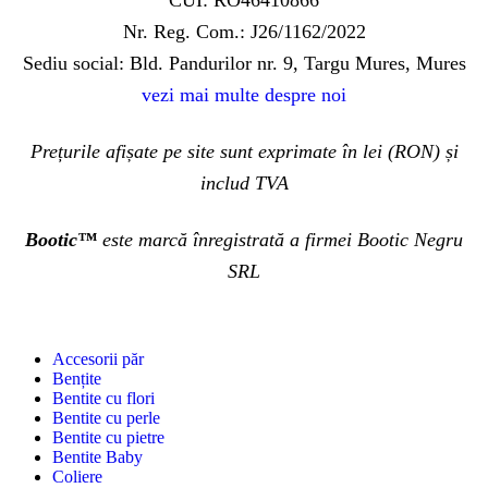
CUI: RO46410866
Nr. Reg. Com.: J26/1162/2022
Sediu social: Bld. Pandurilor nr. 9, Targu Mures, Mures
vezi mai multe despre noi
Prețurile afișate pe site sunt exprimate în lei (RON) și
includ TVA
Bootic™
este marcă înregistrată a firmei Bootic Negru
SRL
Accesorii păr
Bențite
Bentite cu flori
Bentite cu perle
Bentite cu pietre
Bentite Baby
Coliere