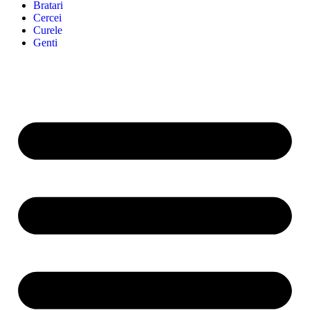
Bratari
Cercei
Curele
Genti