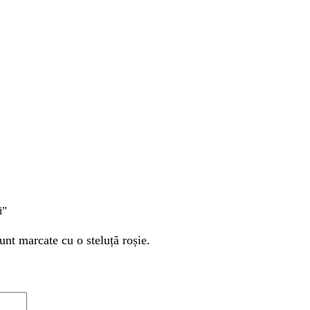
i”
unt marcate cu o steluță roșie.