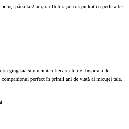
eluși până la 2 ani, iar fluturașul roz pudrat cu perle albe
 gingășia și unicitatea fiecărei fetițe. Inspirată de
d companionul perfect în primii ani de viață ai micuței tale.
ni