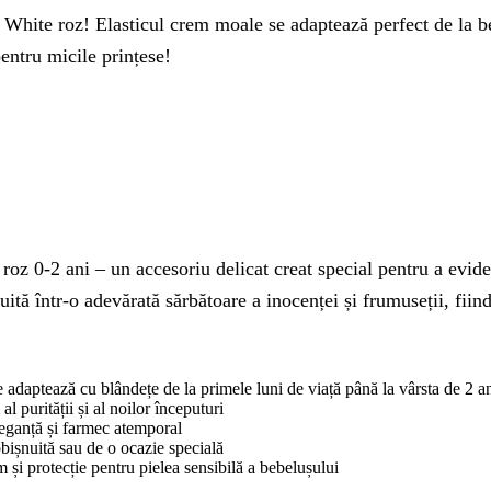
White roz! Elasticul crem moale se adaptează perfect de la beb
entru micile prințese!
-2 ani – un accesoriu delicat creat special pentru a evidenția
uită într-o adevărată sărbătoare a inocenței și frumuseții, fiin
se adaptează cu blândețe de la primele luni de viață până la vârsta de 2 a
l purității și al noilor începuturi
leganță și farmec atemporal
obișnuită sau de o ocazie specială
m și protecție pentru pielea sensibilă a bebelușului