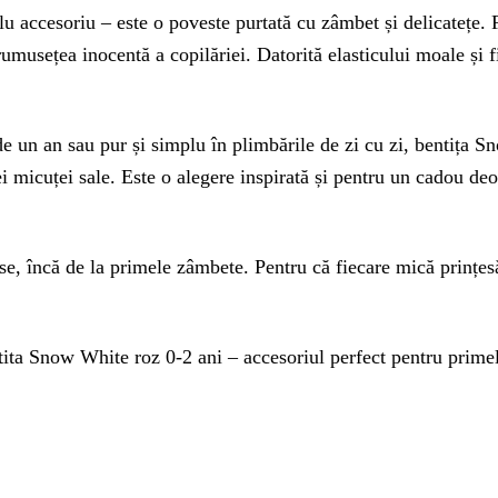
 accesoriu – este o poveste purtată cu zâmbet și delicatețe. 
rumusețea inocentă a copilăriei. Datorită elasticului moale și fi
 de un an sau pur și simplu în plimbările de zi cu zi, bentița 
 micuței sale. Este o alegere inspirată și pentru un cadou deos
e, încă de la primele zâmbete. Pentru că fiecare mică prințes
ita Snow White roz 0-2 ani – accesoriul perfect pentru primel