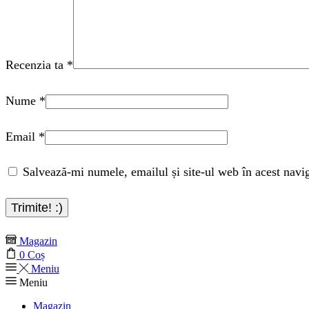
Recenzia ta
*
Nume
*
Email
*
Salvează-mi numele, emailul și site-ul web în acest navi
Magazin
0
Coș
Meniu
Meniu
Magazin