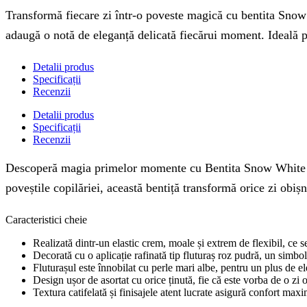
Transformă fiecare zi într-o poveste magică cu bentita Snow 
adaugă o notă de eleganță delicată fiecărui moment. Ideală p
Detalii produs
Specificații
Recenzii
Detalii produs
Specificații
Recenzii
Descoperă magia primelor momente cu Bentita Snow White roz 0
poveștile copilăriei, această bentiță transformă orice zi obișn
Caracteristici cheie
Realizată dintr-un elastic crem, moale și extrem de flexibil, ce 
Decorată cu o aplicație rafinată tip fluturaș roz pudră, un simbol a
Fluturașul este înnobilat cu perle mari albe, pentru un plus de e
Design ușor de asortat cu orice ținută, fie că este vorba de o zi 
Textura catifelată și finisajele atent lucrate asigură confort maxi