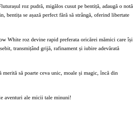
Fluturașul roz pudră, migălos cusut pe bentiță, adaugă o notă
n, bentița se așază perfect fără să strângă, oferind libertate
Snow White roz devine rapid preferata oricărei mămici care își
ebit, transmițând grijă, rafinament și iubire adevărată
ă merită să poarte ceva unic, moale și magic, încă din
e aventuri ale micii tale minuni!