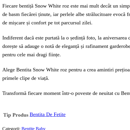
Fiecare bentiță Snow White roz este mai mult decât un simplu
de basm fiecărei ținute, iar perlele albe strălucitoare evocă f
de mișcare și confort pe tot parcursul zilei.
Indiferent dacă este purtată la o ședință foto, la aniversarea
dorește să adauge o notă de eleganță și rafinament garderobei
pentru cele mai dragi ființe.
Alege Bentita Snow White roz pentru a crea amintiri prețioas
primele clipe de viață.
Transformă fiecare moment într-o poveste de neuitat cu Bent
Bentita De Fetite
Tip Produs
Categorii:
Bentite Baby