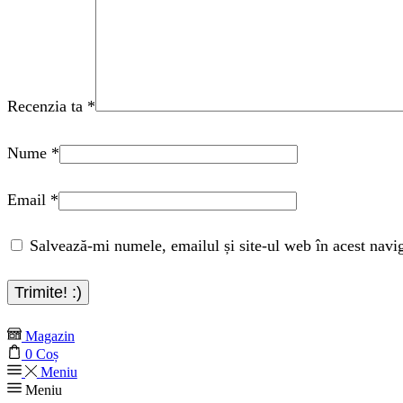
Recenzia ta
*
Nume
*
Email
*
Salvează-mi numele, emailul și site-ul web în acest navi
Magazin
0
Coș
Meniu
Meniu