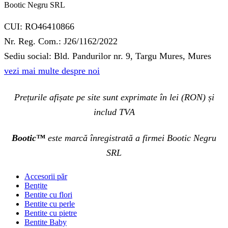
Bootic Negru SRL
CUI: RO46410866
Nr. Reg. Com.: J26/1162/2022
Sediu social: Bld. Pandurilor nr. 9, Targu Mures, Mures
vezi mai multe despre noi
Prețurile afișate pe site sunt exprimate în lei (RON) și
includ TVA
Bootic™
este marcă înregistrată a firmei Bootic Negru
SRL
Accesorii păr
Bențite
Bentite cu flori
Bentite cu perle
Bentite cu pietre
Bentite Baby