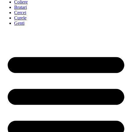
Coliere
Bratari
Cercei
Curele
Genti