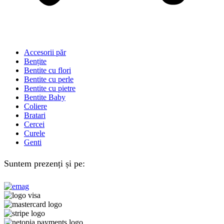
Accesorii păr
Bențite
Bentite cu flori
Bentite cu perle
Bentite cu pietre
Bentite Baby
Coliere
Bratari
Cercei
Curele
Genti
Suntem prezenți și pe: