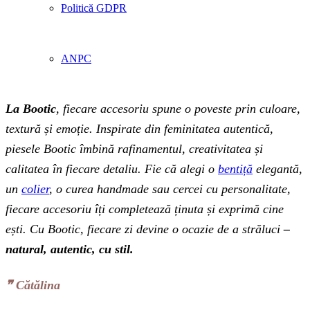
Politică GDPR
ANPC
La Bootic
, fiecare accesoriu spune o poveste prin culoare,
textură și emoție. Inspirate din feminitatea autentică,
piesele Bootic îmbină rafinamentul, creativitatea și
calitatea în fiecare detaliu. Fie că alegi o
bentiță
elegantă,
un
colier
, o curea handmade sau cercei cu personalitate,
fiecare accesoriu îți completează ținuta și exprimă cine
ești. Cu Bootic, fiecare zi devine o ocazie de a străluci
–
natural, autentic, cu stil.
❞‬ Cătălina