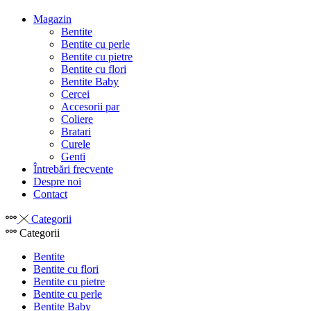
Magazin
Bentite
Bentite cu perle
Bentite cu pietre
Bentite cu flori
Bentite Baby
Cercei
Accesorii par
Coliere
Bratari
Curele
Genti
Întrebări frecvente
Despre noi
Contact
Categorii
Categorii
Bentite
Bentite cu flori
Bentite cu pietre
Bentite cu perle
Bentite Baby