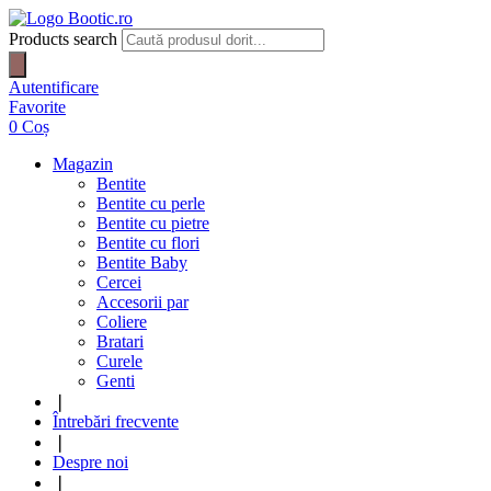
Products search
Autentificare
Favorite
0
Coș
Magazin
Bentite
Bentite cu perle
Bentite cu pietre
Bentite cu flori
Bentite Baby
Cercei
Accesorii par
Coliere
Bratari
Curele
Genti
❘
Întrebări frecvente
❘
Despre noi
❘