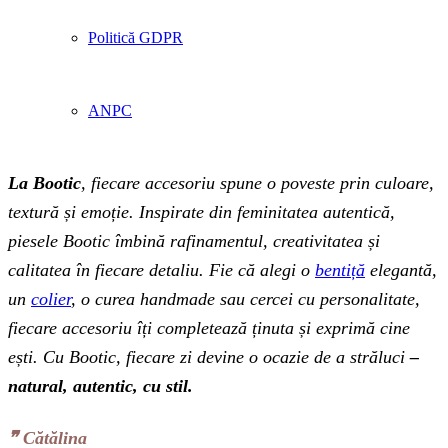
Politică GDPR
ANPC
La Bootic
, fiecare accesoriu spune o poveste prin culoare,
textură și emoție. Inspirate din feminitatea autentică,
piesele Bootic îmbină rafinamentul, creativitatea și
calitatea în fiecare detaliu. Fie că alegi o
bentiță
elegantă,
un
colier
, o curea handmade sau cercei cu personalitate,
fiecare accesoriu îți completează ținuta și exprimă cine
ești. Cu Bootic, fiecare zi devine o ocazie de a străluci
–
natural, autentic, cu stil.
❞‬ Cătălina