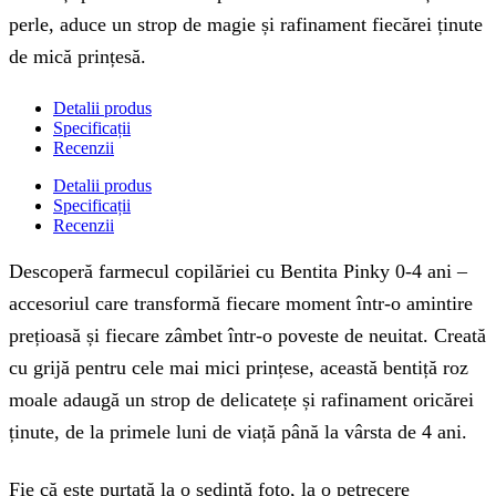
perle, aduce un strop de magie și rafinament fiecărei ținute
de mică prințesă.
Detalii produs
Specificații
Recenzii
Detalii produs
Specificații
Recenzii
Descoperă farmecul copilăriei cu Bentita Pinky 0-4 ani –
accesoriul care transformă fiecare moment într-o amintire
prețioasă și fiecare zâmbet într-o poveste de neuitat. Creată
cu grijă pentru cele mai mici prințese, această bentiță roz
moale adaugă un strop de delicatețe și rafinament oricărei
ținute, de la primele luni de viață până la vârsta de 4 ani.
Fie că este purtată la o ședință foto, la o petrecere