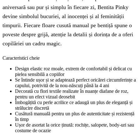
aniversară sau pur și simplu în fiecare zi, Bentita Pinky
devine simbolul bucuriei, al inocenței și al feminității
timpurii. Fiecare floare cusută manual pe bentiță spune o
poveste despre grijă, atenție la detalii și dorința de a oferi
copilăriei un cadru magic.
Caracteristici cheie
Design elastic roz moale, extrem de confortabil și delicat cu
pielea sensibilă a copiilor
Se întinde ușor și se adaptează perfect oricărei circumferințe a
capului, potrivită de la nou-născuți până la 4 ani
Decorată cu flori textile realizate în nuanțe diafane de roz,
pentru un efect vizual deosebit
Îmbogățită cu perle acrilice ce adaugă un plus de eleganță și
strălucire discretă
Cusătură manuală pentru un plus de autenticitate și rezistență
în timp
Ușor de asortat la orice ținută: rochițe, salopete, body-uri sau
costume de ocazie