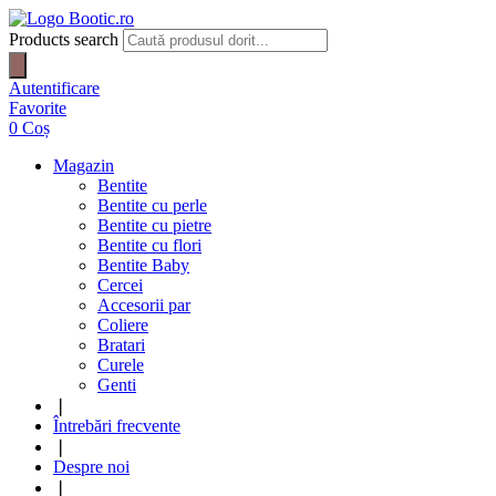
Products search
Autentificare
Favorite
0
Coș
Magazin
Bentite
Bentite cu perle
Bentite cu pietre
Bentite cu flori
Bentite Baby
Cercei
Accesorii par
Coliere
Bratari
Curele
Genti
❘
Întrebări frecvente
❘
Despre noi
❘