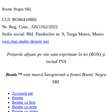
Bootic Negru SRL
CUI: RO46410866
Nr. Reg. Com.: J26/1162/2022
Sediu social: Bld. Pandurilor nr. 9, Targu Mures, Mures
vezi mai multe despre noi
Prețurile afișate pe site sunt exprimate în lei (RON) și
includ TVA
Bootic™
este marcă înregistrată a firmei Bootic Negru
SRL
Accesorii păr
Bențite
Bentite cu flori
Bentite cu perle
Bentite cu pietre