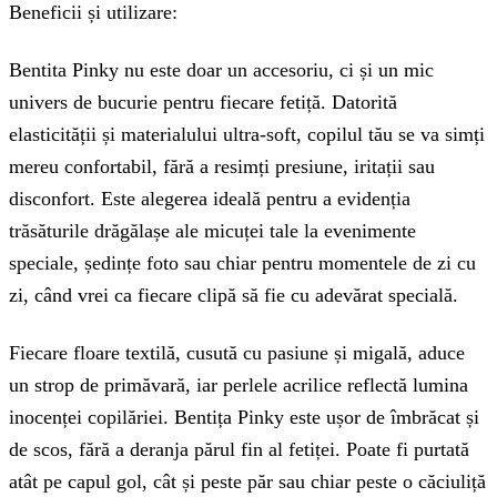
Beneficii și utilizare:
Bentita Pinky nu este doar un accesoriu, ci și un mic
univers de bucurie pentru fiecare fetiță. Datorită
elasticității și materialului ultra-soft, copilul tău se va simți
mereu confortabil, fără a resimți presiune, iritații sau
disconfort. Este alegerea ideală pentru a evidenția
trăsăturile drăgălașe ale micuței tale la evenimente
speciale, ședințe foto sau chiar pentru momentele de zi cu
zi, când vrei ca fiecare clipă să fie cu adevărat specială.
Fiecare floare textilă, cusută cu pasiune și migală, aduce
un strop de primăvară, iar perlele acrilice reflectă lumina
inocenței copilăriei. Bentița Pinky este ușor de îmbrăcat și
de scos, fără a deranja părul fin al fetiței. Poate fi purtată
atât pe capul gol, cât și peste păr sau chiar peste o căciuliță