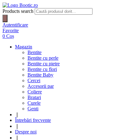
Products search
Autentificare
Favorite
0
Coș
Magazin
Bentite
Bentite cu perle
Bentite cu pietre
Bentite cu flori
Bentite Baby
Cercei
Accesorii par
Coliere
Bratari
Curele
Genti
❘
Întrebări frecvente
❘
Despre noi
❘