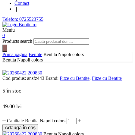
Contact
❘
Telefon: 0725523755
Meniu
0
Products search
Prima pagină
Bentite
Bentita Napoli colors
Bentita Napoli colors
Cod produs:
ansfz443
Brand:
Fitze cu Bentite
,
Fitze cu Bentite
5 în stoc
49.00
lei
Cantitate Bentita Napoli colors
Adaugă în coș
Bentita Napoli colors