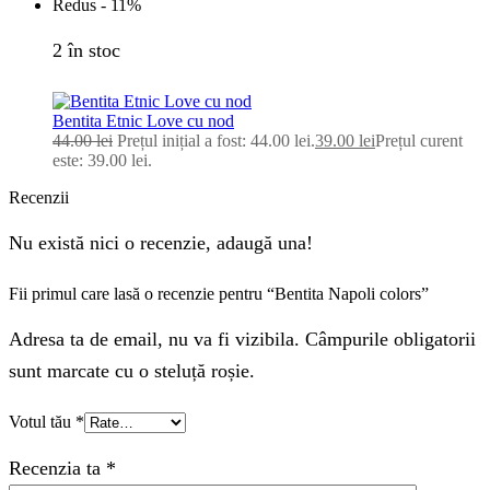
Redus -
11%
2 în stoc
Bentita Etnic Love cu nod
44.00
lei
Prețul inițial a fost: 44.00 lei.
39.00
lei
Prețul curent
este: 39.00 lei.
Recenzii
Nu există nici o recenzie, adaugă una!
Fii primul care lasă o recenzie pentru “Bentita Napoli colors”
Adresa ta de email, nu va fi vizibila. Câmpurile obligatorii
sunt marcate cu o steluță roșie.
Votul tău
*
Recenzia ta
*