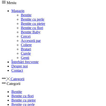
Meniu
Magazin
Bentite
Bentite cu perle
Bentite cu pietre
Bentite cu flori
Bentite Baby
Cercei
Accesorii par
Coliere
Bratari
Curele
Genti
Întrebări frecvente
Despre noi
Contact
Categorii
Categorii
Bentite
Bentite cu flori
Bentite cu pietre
Bentite cu perle