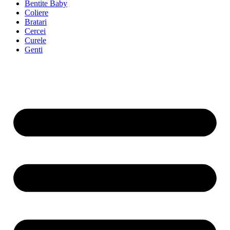
Bentite Baby
Coliere
Bratari
Cercei
Curele
Genti