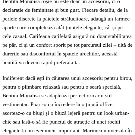
Bentita Monalisa roșie nu este doar un accesoriu, ci o
declarație de feminitate și bun gust. Fiecare detaliu, de la
perlele discrete la paietele strălucitoare, adaugă un farmec
aparte care completează atât ținutele elegante, cât și pe
cele casual. Catifeaua catifelată asigură nu doar stabilitatea
pe păr, ci și un confort sporit pe tot parcursul zilei – uită de
durerile sau disconfortul în spatele urechilor, această
bentită va deveni rapid preferata ta.
Indiferent dacă ești în căutarea unui accesoriu pentru birou,
pentru o plimbare relaxată sau pentru o seară specială,
Bentita Monalisa se adaptează perfect oricărui stil
vestimentar. Poart-o cu încredere la o ținută office,
asorteaz-o cu blugi și o bluză lejeră pentru un look urban-
chic sau lasă-o să fie punctul de atracție al unei rochii
elegante la un eveniment important. Mărimea universală îți