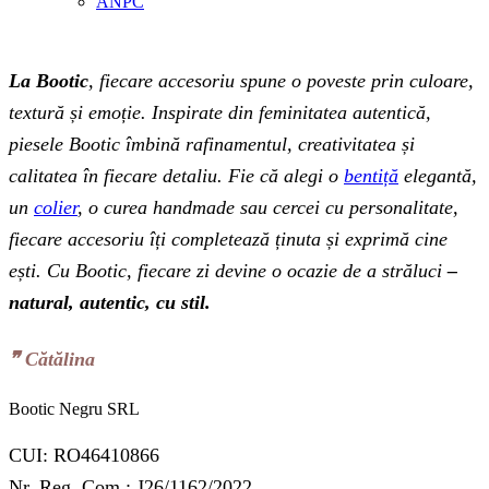
ANPC
La Bootic
, fiecare accesoriu spune o poveste prin culoare,
textură și emoție. Inspirate din feminitatea autentică,
piesele Bootic îmbină rafinamentul, creativitatea și
calitatea în fiecare detaliu. Fie că alegi o
bentiță
elegantă,
un
colier
, o curea handmade sau cercei cu personalitate,
fiecare accesoriu îți completează ținuta și exprimă cine
ești. Cu Bootic, fiecare zi devine o ocazie de a străluci
–
natural, autentic, cu stil.
❞‬ Cătălina
Bootic Negru SRL
CUI: RO46410866
Nr. Reg. Com.: J26/1162/2022