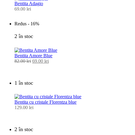
Bentita Adagio
69.00
lei
Redus -
16%
2 în stoc
Bentita Amore Blue
82.00
lei
Prețul
69.00
lei
Prețul
inițial
curent
a
este:
fost:
69.00 lei.
1 în stoc
82.00 lei.
Bentita cu cristale Florentza blue
129.00
lei
2 în stoc