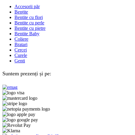
Accesorii păr
Bențite
Bentite cu flori
Bentite cu perle
Bentite cu pietre
Bentite Baby
Coliere
Bratari
Cercei
Curele
Genti
Suntem prezenți și pe: