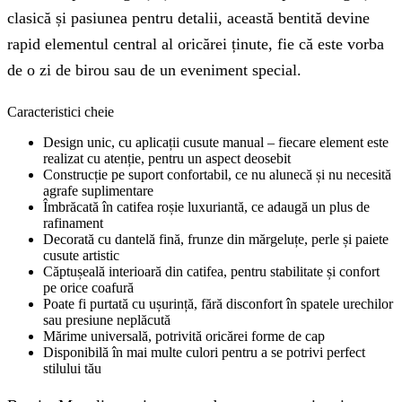
clasică și pasiunea pentru detalii, această bentită devine
rapid elementul central al oricărei ținute, fie că este vorba
de o zi de birou sau de un eveniment special.
Caracteristici cheie
Design unic, cu aplicații cusute manual – fiecare element este
realizat cu atenție, pentru un aspect deosebit
Construcție pe suport confortabil, ce nu alunecă și nu necesită
agrafe suplimentare
Îmbrăcată în catifea roșie luxuriantă, ce adaugă un plus de
rafinament
Decorată cu dantelă fină, frunze din mărgeluțe, perle și paiete
cusute artistic
Căptușeală interioară din catifea, pentru stabilitate și confort
pe orice coafură
Poate fi purtată cu ușurință, fără disconfort în spatele urechilor
sau presiune neplăcută
Mărime universală, potrivită oricărei forme de cap
Disponibilă în mai multe culori pentru a se potrivi perfect
stilului tău