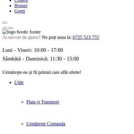
Coliere
Bratari
Genti
Ai nevoie de ajutor?
Ne poți suna la:
0725 523 755
Luni - Vineri: 10:00 - 17:00
Sâmbătă - Duminică: 11:30 - 15:00
Urmărește-ne și fii primul care află oferte!
Facebook
Twitter
Instagram
Pinterest
Linkedin
Tik-
Youtube
Utile
tok
Plata și Transport
Urmărește Comanda