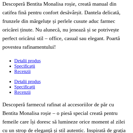
Descoperă Bentita Monalisa roșie, creată manual din
catifea fină pentru confort desăvârșit. Dantela delicată,
frunzele din mărgeluțe și perlele cusute aduc farmec
oricărei ținute. Nu alunecă, nu jenează și se potrivește
perfect oricărui stil – office, casual sau elegant. Poartă
povestea rafinamentului!
Detalii produs
Specificații
Recenzii
Detalii produs
Specificații
Recenzii
Descoperă farmecul rafinat al accesoriilor de păr cu
Bentita Monalisa roșie – o piesă special creată pentru
femeile care își doresc să lumineze orice moment al zilei
cu un strop de eleganță și stil autentic. Inspirată de grația