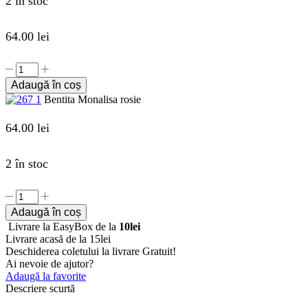
2 în stoc
64.00
lei
Cantitate
Bentita
Adaugă în coș
Monalisa
Bentita Monalisa rosie
rosie
64.00
lei
2 în stoc
Cantitate
Bentita
Adaugă în coș
Monalisa
Livrare la EasyBox de la
10lei
rosie
Livrare acasă de la 15lei
Deschiderea coletului la livrare
Gratuit!
Ai nevoie de ajutor?
Adaugă la favorite
Descriere scurtă