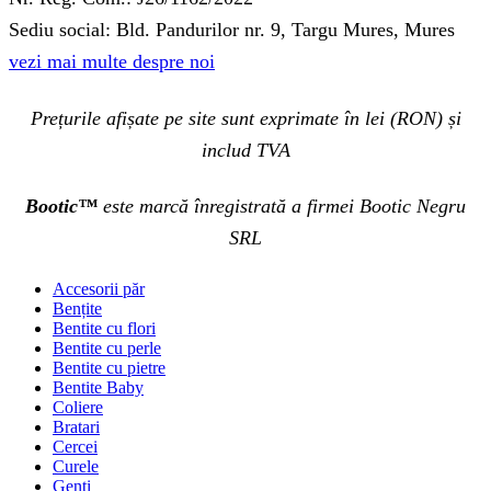
Sediu social: Bld. Pandurilor nr. 9, Targu Mures, Mures
vezi mai multe despre noi
Prețurile afișate pe site sunt exprimate în lei (RON) și
includ TVA
Bootic™
este marcă înregistrată a firmei Bootic Negru
SRL
Accesorii păr
Bențite
Bentite cu flori
Bentite cu perle
Bentite cu pietre
Bentite Baby
Coliere
Bratari
Cercei
Curele
Genti