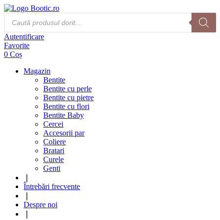
Products
search
Autentificare
Favorite
0
Coș
Magazin
Bentite
Bentite cu perle
Bentite cu pietre
Bentite cu flori
Bentite Baby
Cercei
Accesorii par
Coliere
Bratari
Curele
Genti
❘
Întrebări frecvente
❘
Despre noi
❘