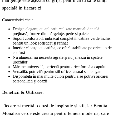
mărgeluțe este așezată cu grijă, pentru ca tu să te simți
specială în fiecare zi.
Caracteristici cheie
Design elegant, cu aplicații realizate manual: dantelă
prețioasă, frunze din mărgeluțe, perle și paiete
Suport confortabil, îmbrăcat complet în catifea verde închis,
pentru un look sofisticat și rafinat
Interior căptușit cu catifea, ce oferă stabilitate pe orice tip de
coafură
Nu alunecă, nu necesită agrafe și nu jenează în spatele
urechilor
Mărime universală, perfectă pentru orice formă a capului
Versatilă: potrivită pentru stil office, casual sau elegant
Disponibilă în mai multe culori pentru a se potrivi oricărei
personalități și ocazii
Beneficii & Utilizare:
Fiecare zi merită o doză de inspirație și stil, iar Bentita
Monalisa verde este creată pentru femeia modernă, care