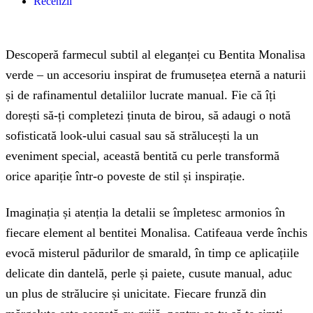
Recenzii
Descoperă farmecul subtil al eleganței cu Bentita Monalisa
verde – un accesoriu inspirat de frumusețea eternă a naturii
și de rafinamentul detaliilor lucrate manual. Fie că îți
dorești să-ți completezi ținuta de birou, să adaugi o notă
sofisticată look-ului casual sau să strălucești la un
eveniment special, această bentită cu perle transformă
orice apariție într-o poveste de stil și inspirație.
Imaginația și atenția la detalii se împletesc armonios în
fiecare element al bentitei Monalisa. Catifeaua verde închis
evocă misterul pădurilor de smarald, în timp ce aplicațiile
delicate din dantelă, perle și paiete, cusute manual, aduc
un plus de strălucire și unicitate. Fiecare frunză din