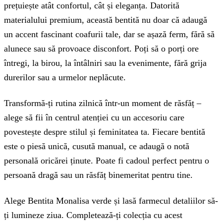
prețuiește atât confortul, cât și eleganța. Datorită
materialului premium, această bentită nu doar că adaugă
un accent fascinant coafurii tale, dar se așază ferm, fără să
alunece sau să provoace disconfort. Poți să o porți ore
întregi, la birou, la întâlniri sau la evenimente, fără grija
durerilor sau a urmelor neplăcute.
Transformă-ți rutina zilnică într-un moment de răsfăț –
alege să fii în centrul atenției cu un accesoriu care
povestește despre stilul și feminitatea ta. Fiecare bentită
este o piesă unică, cusută manual, ce adaugă o notă
personală oricărei ținute. Poate fi cadoul perfect pentru o
persoană dragă sau un răsfăț binemeritat pentru tine.
Alege Bentita Monalisa verde și lasă farmecul detaliilor să-
ți lumineze ziua. Completează-ți colecția cu acest