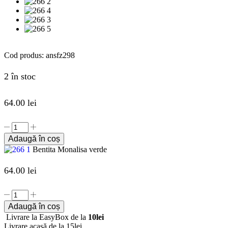
Cod produs:
ansfz298
2 în stoc
64.00
lei
Adaugă în coș
Bentita Monalisa verde
64.00
lei
Adaugă în coș
Livrare la EasyBox de la
10lei
Livrare acasă de la 15lei