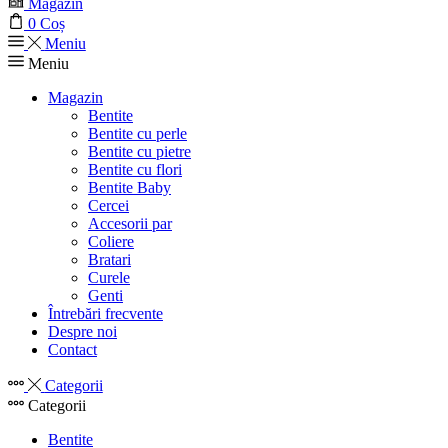
Magazin
0
Coș
Meniu
Meniu
Magazin
Bentite
Bentite cu perle
Bentite cu pietre
Bentite cu flori
Bentite Baby
Cercei
Accesorii par
Coliere
Bratari
Curele
Genti
Întrebări frecvente
Despre noi
Contact
Categorii
Categorii
Bentite