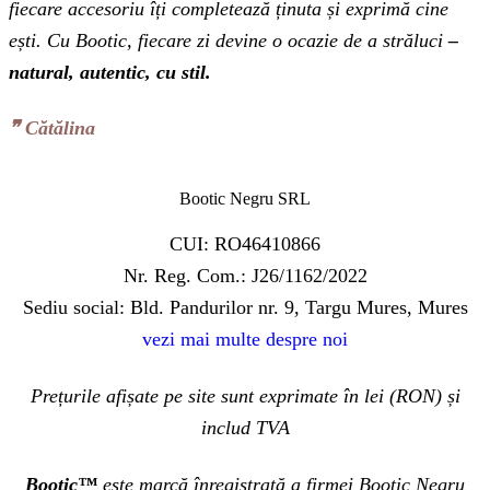
fiecare accesoriu îți completează ținuta și exprimă cine
ești. Cu Bootic, fiecare zi devine o ocazie de a străluci
–
natural, autentic, cu stil.
❞‬ Cătălina
Bootic Negru SRL
CUI: RO46410866
Nr. Reg. Com.: J26/1162/2022
Sediu social: Bld. Pandurilor nr. 9, Targu Mures, Mures
vezi mai multe despre noi
Prețurile afișate pe site sunt exprimate în lei (RON) și
includ TVA
Bootic™
este marcă înregistrată a firmei Bootic Negru