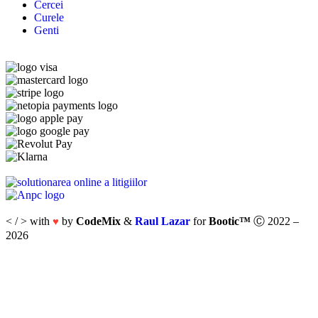
Cercei
Curele
Genti
< / > with
by
CodeMix
&
Raul Lazar
for
Bootic™
Ⓒ 2022 –
♥
2026