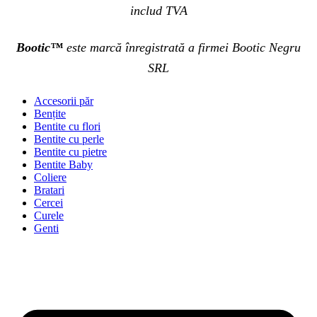
includ TVA
Bootic™
este marcă înregistrată a firmei Bootic Negru
SRL
Accesorii păr
Bențite
Bentite cu flori
Bentite cu perle
Bentite cu pietre
Bentite Baby
Coliere
Bratari
Cercei
Curele
Genti