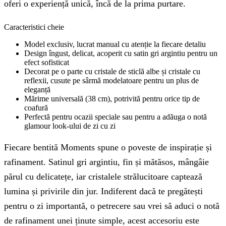
oferi o experiență unică, încă de la prima purtare.
Caracteristici cheie
Model exclusiv, lucrat manual cu atenție la fiecare detaliu
Design îngust, delicat, acoperit cu satin gri argintiu pentru un
efect sofisticat
Decorat pe o parte cu cristale de sticlă albe și cristale cu
reflexii, cusute pe sârmă modelatoare pentru un plus de
eleganță
Mărime universală (38 cm), potrivită pentru orice tip de
coafură
Perfectă pentru ocazii speciale sau pentru a adăuga o notă
glamour look-ului de zi cu zi
Fiecare bentită Moments spune o poveste de inspirație și
rafinament. Satinul gri argintiu, fin și mătăsos, mângâie
părul cu delicatețe, iar cristalele strălucitoare captează
lumina și privirile din jur. Indiferent dacă te pregătești
pentru o zi importantă, o petrecere sau vrei să aduci o notă
de rafinament unei ținute simple, acest accesoriu este