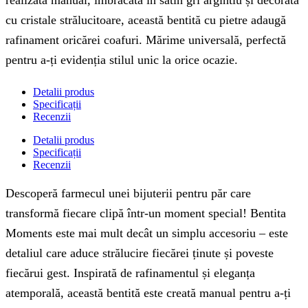
realizată manual, îmbrăcată în satin gri argintiu și decorată
cu cristale strălucitoare, această bentită cu pietre adaugă
rafinament oricărei coafuri. Mărime universală, perfectă
pentru a-ți evidenția stilul unic la orice ocazie.
Detalii produs
Specificații
Recenzii
Detalii produs
Specificații
Recenzii
Descoperă farmecul unei bijuterii pentru păr care
transformă fiecare clipă într-un moment special! Bentita
Moments este mai mult decât un simplu accesoriu – este
detaliul care aduce strălucire fiecărei ținute și poveste
fiecărui gest. Inspirată de rafinamentul și eleganța
atemporală, această bentită este creată manual pentru a-ți