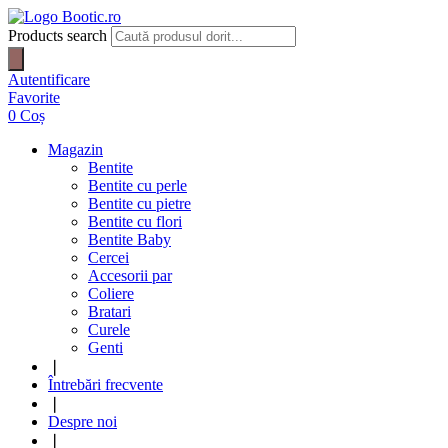
Products search
Autentificare
Favorite
0
Coș
Magazin
Bentite
Bentite cu perle
Bentite cu pietre
Bentite cu flori
Bentite Baby
Cercei
Accesorii par
Coliere
Bratari
Curele
Genti
❘
Întrebări frecvente
❘
Despre noi
❘