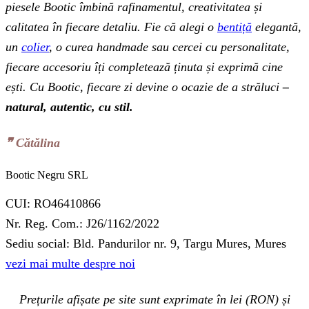
piesele Bootic îmbină rafinamentul, creativitatea și
calitatea în fiecare detaliu. Fie că alegi o
bentiță
elegantă,
un
colier
, o curea handmade sau cercei cu personalitate,
fiecare accesoriu îți completează ținuta și exprimă cine
ești. Cu Bootic, fiecare zi devine o ocazie de a străluci
–
natural, autentic, cu stil.
❞‬ Cătălina
Bootic Negru SRL
CUI: RO46410866
Nr. Reg. Com.: J26/1162/2022
Sediu social: Bld. Pandurilor nr. 9, Targu Mures, Mures
vezi mai multe despre noi
Prețurile afișate pe site sunt exprimate în lei (RON) și