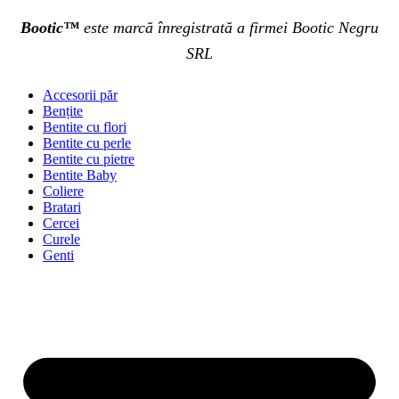
Bootic™
este marcă înregistrată a firmei Bootic Negru
SRL
Accesorii păr
Bențite
Bentite cu flori
Bentite cu perle
Bentite cu pietre
Bentite Baby
Coliere
Bratari
Cercei
Curele
Genti