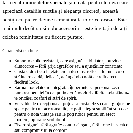
farmecul momentelor speciale și creată pentru femeia care
apreciază detaliile subtile și eleganța discretă, această
bentiță cu pietre devine semnătura ta în orice ocazie. Este
mai mult decât un simplu accesoriu – este invitația de a-ți
celebra feminitatea cu fiecare purtare.
Caracteristici cheie
Suport metalic rezistent, care asigură stabilitate și previne
alunecarea – fără grija agrafelor sau a ajustărilor constante.
Cristale de sticlă fațetate crem deschis: reflectă lumina cu o
strălucire caldă, delicată, adăugând o notă de rafinament
fiecărui look.
Sârmă modelatoare integrată: îți permite să personalizezi
purtarea bentiței în cel puțin două moduri diferite, adaptându-
te oricărei coafuri și stări de spirit.
Versatilitate excepțională: poți lăsa cristalele să cadă grațios pe
spate pentru un aer romantic, le poți integra subtil într-un coc
pentru o notă vintage sau le poți ridica pentru un efect
modern, aproape sculptural.
Fixare sigură, fără agrafe: contur elegant, fără urme inestetice
sau compromisuri la confort.