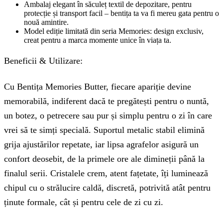
Ambalaj elegant în săculeț textil de depozitare, pentru
protecție și transport facil – bentița ta va fi mereu gata pentru o
nouă amintire.
Model ediție limitată din seria Memories: design exclusiv,
creat pentru a marca momente unice în viața ta.
Beneficii & Utilizare:
Cu Bentița Memories Butter, fiecare apariție devine
memorabilă, indiferent dacă te pregătești pentru o nuntă,
un botez, o petrecere sau pur și simplu pentru o zi în care
vrei să te simți specială. Suportul metalic stabil elimină
grija ajustărilor repetate, iar lipsa agrafelor asigură un
confort deosebit, de la primele ore ale dimineții până la
finalul serii. Cristalele crem, atent fațetate, îți luminează
chipul cu o strălucire caldă, discretă, potrivită atât pentru
ținute formale, cât și pentru cele de zi cu zi.