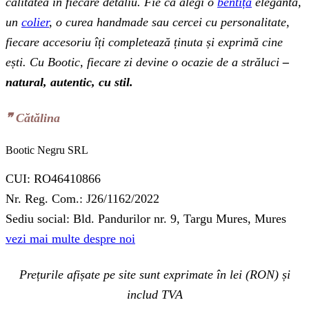
calitatea în fiecare detaliu. Fie că alegi o
bentiță
elegantă,
un
colier
, o curea handmade sau cercei cu personalitate,
fiecare accesoriu îți completează ținuta și exprimă cine
ești. Cu Bootic, fiecare zi devine o ocazie de a străluci
–
natural, autentic, cu stil.
❞‬ Cătălina
Bootic Negru SRL
CUI: RO46410866
Nr. Reg. Com.: J26/1162/2022
Sediu social: Bld. Pandurilor nr. 9, Targu Mures, Mures
vezi mai multe despre noi
Prețurile afișate pe site sunt exprimate în lei (RON) și
includ TVA