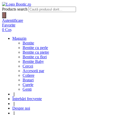
Products search
Autentificare
Favorite
0
Coș
Magazin
Bentite
Bentite cu perle
Bentite cu pietre
Bentite cu flori
Bentite Baby
Cercei
Accesorii par
Coliere
Bratari
Curele
Genti
❘
Întrebări frecvente
❘
Despre noi
❘