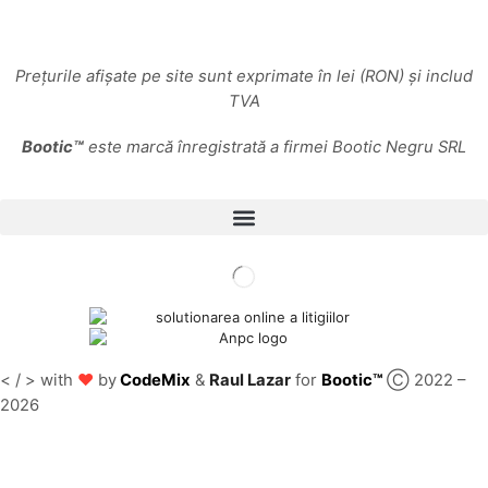
Prețurile afișate pe site sunt exprimate în lei (RON) și includ
TVA
Bootic™
este marcă înregistrată a firmei Bootic Negru SRL
♥
< / > with
by
CodeMix
&
Raul Lazar
for
Bootic™
Ⓒ 2022 –
2026