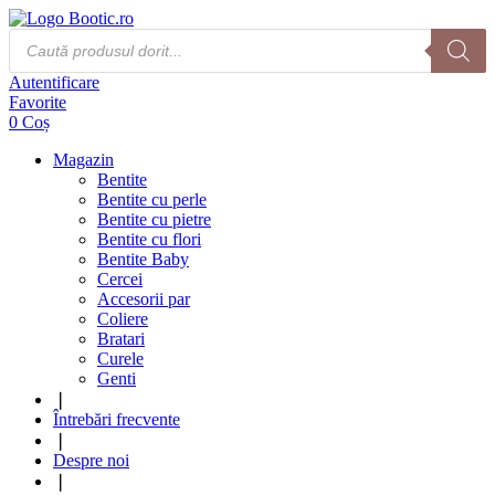
Products
search
Autentificare
Favorite
0
Coș
Magazin
Bentite
Bentite cu perle
Bentite cu pietre
Bentite cu flori
Bentite Baby
Cercei
Accesorii par
Coliere
Bratari
Curele
Genti
❘
Întrebări frecvente
❘
Despre noi
❘