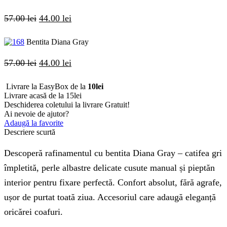
57.00
lei
Prețul
44.00
lei
Prețul
inițial
curent
Bentita Diana Gray
a
este:
fost:
44.00 lei.
57.00
lei
Prețul
44.00
lei
Prețul
57.00 lei.
inițial
curent
Livrare la EasyBox de la
10lei
a
este:
Livrare acasă de la 15lei
Deschiderea coletului la livrare
Gratuit!
fost:
44.00 lei.
Ai nevoie de ajutor?
57.00 lei.
Adaugă la favorite
Descriere scurtă
Descoperă rafinamentul cu bentita Diana Gray – catifea gri
împletită, perle albastre delicate cusute manual și pieptăn
interior pentru fixare perfectă. Confort absolut, fără agrafe,
ușor de purtat toată ziua. Accesoriul care adaugă eleganță
oricărei coafuri.