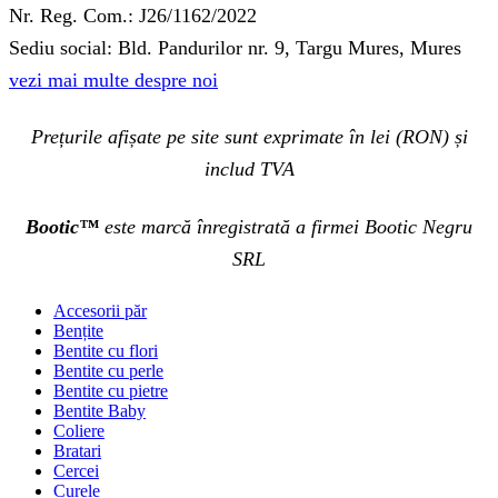
Nr. Reg. Com.: J26/1162/2022
Sediu social: Bld. Pandurilor nr. 9, Targu Mures, Mures
vezi mai multe despre noi
Prețurile afișate pe site sunt exprimate în lei (RON) și
includ TVA
Bootic™
este marcă înregistrată a firmei Bootic Negru
SRL
Accesorii păr
Bențite
Bentite cu flori
Bentite cu perle
Bentite cu pietre
Bentite Baby
Coliere
Bratari
Cercei
Curele