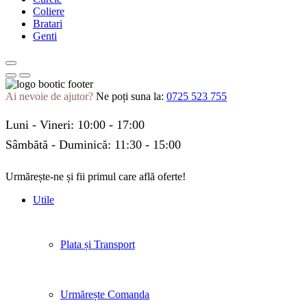
Coliere
Bratari
Genti
Ai nevoie de ajutor?
Ne poți suna la:
0725 523 755
Luni - Vineri: 10:00 - 17:00
Sâmbătă - Duminică: 11:30 - 15:00
Urmărește-ne și fii primul care află oferte!
Facebook
Twitter
Instagram
Pinterest
Linkedin
Tik-
Youtube
Utile
tok
Plata și Transport
Urmărește Comanda