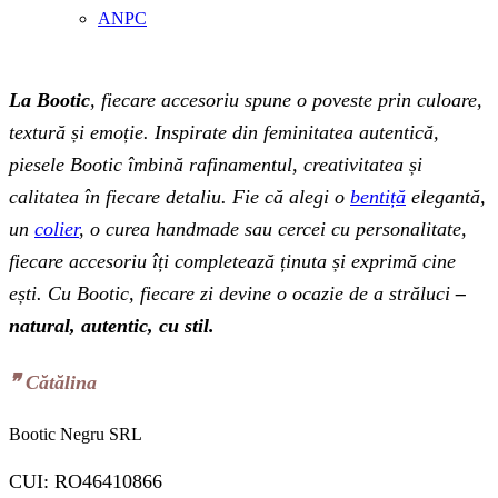
ANPC
La Bootic
, fiecare accesoriu spune o poveste prin culoare,
textură și emoție. Inspirate din feminitatea autentică,
piesele Bootic îmbină rafinamentul, creativitatea și
calitatea în fiecare detaliu. Fie că alegi o
bentiță
elegantă,
un
colier
, o curea handmade sau cercei cu personalitate,
fiecare accesoriu îți completează ținuta și exprimă cine
ești. Cu Bootic, fiecare zi devine o ocazie de a străluci
–
natural, autentic, cu stil.
❞‬ Cătălina
Bootic Negru SRL
CUI: RO46410866