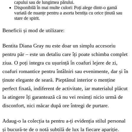
capului sau de lungimea părului.
Disponibilă în mai multe culori: Poți alege dintr-o gamă
variată de nuanțe pentru a asorta bentița cu orice ținută sau
stare de spirit.
Beneficii și mod de utilizare:
Bentita Diana Gray nu este doar un simplu accesoriu
pentru păr – este un detaliu care îți poate schimba complet
ziua. O poți integra cu ușurință în coafuri lejere de zi,
coafuri romantice pentru întâlniri sau evenimente, dar și în
ținute elegante de seară. Pieptănul interior o menține
perfect fixată, indiferent de activitate, iar materialul plăcut
la atingere îți garantează că nu vei resimți nicio urmă de
disconfort, nici măcar după ore întregi de purtare.
Adaug-o la colecția ta pentru a-ți evidenția stilul personal
și bucură-te de o notă subtilă de lux la fiecare apariție.