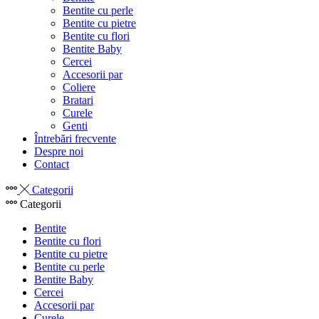
Bentite cu perle
Bentite cu pietre
Bentite cu flori
Bentite Baby
Cercei
Accesorii par
Coliere
Bratari
Curele
Genti
Întrebări frecvente
Despre noi
Contact
Categorii
Categorii
Bentite
Bentite cu flori
Bentite cu pietre
Bentite cu perle
Bentite Baby
Cercei
Accesorii par
Curele