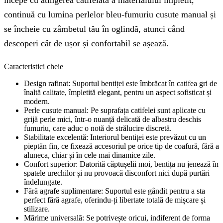
începe cu atingerea catifelată a materialului împletit,
continuă cu lumina perlelor bleu-fumuriu cusute manual și
se încheie cu zâmbetul tău în oglindă, atunci când
descoperi cât de ușor și confortabil se așează.
Caracteristici cheie
Design rafinat: Suportul bentiței este îmbrăcat în catifea gri de
înaltă calitate, împletită elegant, pentru un aspect sofisticat și
modern.
Perle cusute manual: Pe suprafața catifelei sunt aplicate cu
grijă perle mici, într-o nuanță delicată de albastru deschis
fumuriu, care aduc o notă de strălucire discretă.
Stabilitate excelentă: Interiorul bentiței este prevăzut cu un
pieptăn fin, ce fixează accesoriul pe orice tip de coafură, fără a
aluneca, chiar și în cele mai dinamice zile.
Confort superior: Datorită căptușelii moi, bentița nu jenează în
spatele urechilor și nu provoacă disconfort nici după purtări
îndelungate.
Fără agrafe suplimentare: Suportul este gândit pentru a sta
perfect fără agrafe, oferindu-ți libertate totală de mișcare și
stilizare.
Mărime universală: Se potrivește oricui, indiferent de forma