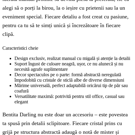
alegi să o porți la birou, la o ieșire cu prietenii sau la un
eveniment special. Fiecare detaliu a fost creat cu pasiune,
pentru ca tu să te simți unică și încrezătoare în fiecare
clipă.
Caracteristici cheie
Design exclusiv, realizat manual cu migală și atenție la detalii
Suport îngust de culoare neagră, ușor, ce nu alunecă și nu
necesită agrafe suplimentare
Decor spectaculos pe o parte: formă abstractă neregulată
împodobită cu cristale de sticlă albe de diverse dimensiuni
Mărime universală, perfect adaptabilă oricărui tip de păr sau
coafură
Versatilitate maximă: potrivită pentru stil office, casual sau
elegant
Bentita Darling nu este doar un accesoriu – este povestea
ta spusă prin detalii sclipitoare. Fiecare cristal prins cu
grijă pe structura abstractă adaugă o notă de mister și