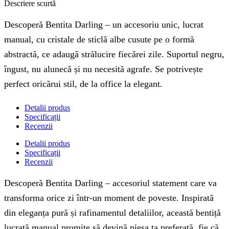
Descriere scurtă
Descoperă Bentita Darling – un accesoriu unic, lucrat
manual, cu cristale de sticlă albe cusute pe o formă
abstractă, ce adaugă strălucire fiecărei zile. Suportul negru,
îngust, nu alunecă și nu necesită agrafe. Se potrivește
perfect oricărui stil, de la office la elegant.
Detalii produs
Specificații
Recenzii
Detalii produs
Specificații
Recenzii
Descoperă Bentita Darling – accesoriul statement care va
transforma orice zi într-un moment de poveste. Inspirată
din eleganța pură și rafinamentul detaliilor, această bentiță
lucrată manual promite să devină piesa ta preferată, fie că