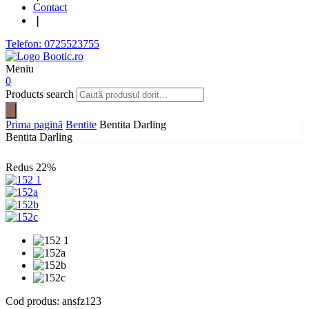
Contact
❘
Telefon: 0725523755
Meniu
0
Products search
Prima pagină
Bentite
Bentita Darling
Bentita Darling
Redus
22%
Cod produs:
ansfz123