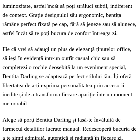
luminozitate, astfel încât să poți străluci subtil, indiferent
de context. Grație designului său ergonomic, bentița
rămâne perfect fixată pe cap, fără să jeneze sau să alunece,
astfel încât să te poți bucura de confort întreaga zi.
Fie că vrei să adaugi un plus de eleganță ținutelor office,
să ieși în evidență într-un outfit casual chic sau să
completezi o rochie deosebită la un eveniment special,
Bentita Darling se adaptează perfect stilului tău. Îți oferă
libertatea de a-ți exprima personalitatea prin accesorii
inedite și de a transforma fiecare apariție într-un moment
memorabil.
Alege să porți Bentita Darling și lasă-te învăluită de
farmecul detaliilor lucrate manual. Redescoperă bucuria de
a te simți admirată, autentică și radiantă în fiecare zi.