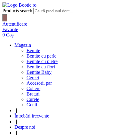
Products search
Autentificare
Favorite
0
Coș
Magazin
Bentite
Bentite cu perle
Bentite cu pietre
Bentite cu flori
Bentite Baby
Cercei
Accesorii par
Coliere
Bratari
Curele
Genti
❘
Întrebări frecvente
❘
Despre noi
❘