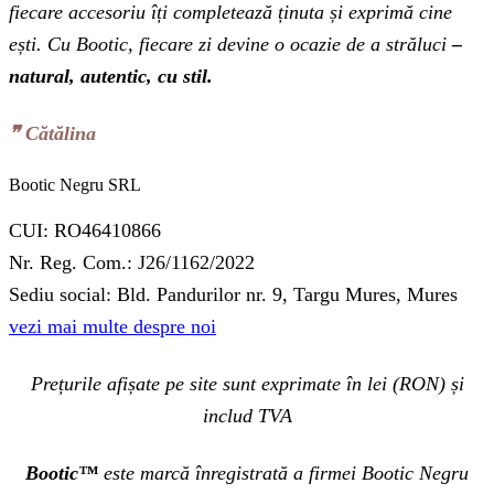
fiecare accesoriu îți completează ținuta și exprimă cine
ești. Cu Bootic, fiecare zi devine o ocazie de a străluci
–
natural, autentic, cu stil.
❞‬ Cătălina
Bootic Negru SRL
CUI: RO46410866
Nr. Reg. Com.: J26/1162/2022
Sediu social: Bld. Pandurilor nr. 9, Targu Mures, Mures
vezi mai multe despre noi
Prețurile afișate pe site sunt exprimate în lei (RON) și
includ TVA
Bootic™
este marcă înregistrată a firmei Bootic Negru