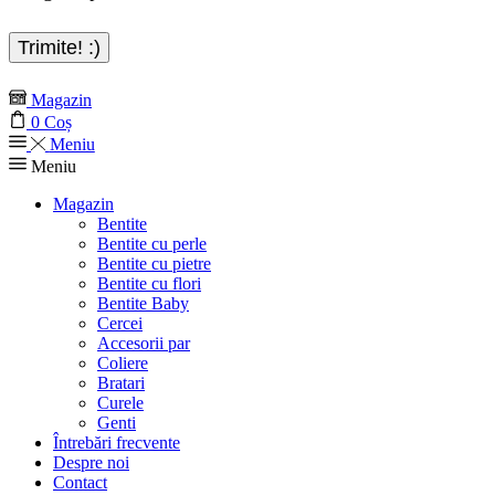
Magazin
0
Coș
Meniu
Meniu
Magazin
Bentite
Bentite cu perle
Bentite cu pietre
Bentite cu flori
Bentite Baby
Cercei
Accesorii par
Coliere
Bratari
Curele
Genti
Întrebări frecvente
Despre noi
Contact