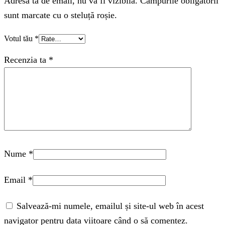
Adresa ta de email, nu va fi vizibila. Câmpurile obligatorii
sunt marcate cu o steluță roșie.
Votul tău
*
Recenzia ta
*
Nume
*
Email
*
Salvează-mi numele, emailul și site-ul web în acest
navigator pentru data viitoare când o să comentez.