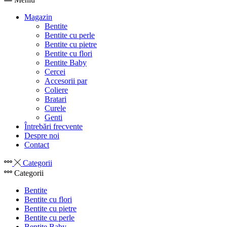
Magazin
Bentite
Bentite cu perle
Bentite cu pietre
Bentite cu flori
Bentite Baby
Cercei
Accesorii par
Coliere
Bratari
Curele
Genti
Întrebări frecvente
Despre noi
Contact
Categorii
Categorii
Bentite
Bentite cu flori
Bentite cu pietre
Bentite cu perle
Bentite Baby