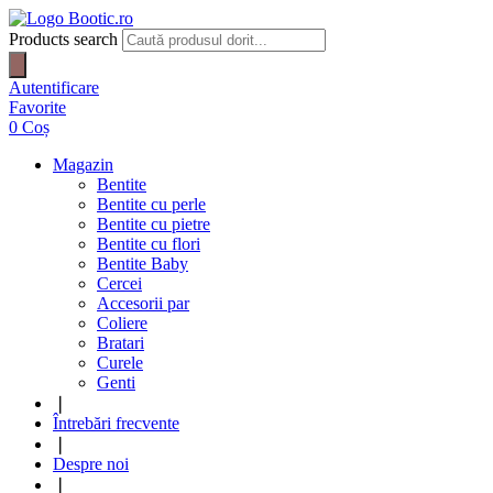
Products search
Autentificare
Favorite
0
Coș
Magazin
Bentite
Bentite cu perle
Bentite cu pietre
Bentite cu flori
Bentite Baby
Cercei
Accesorii par
Coliere
Bratari
Curele
Genti
❘
Întrebări frecvente
❘
Despre noi
❘