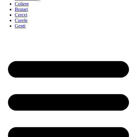
Coliere
Bratari
Cercei
Curele
Genti