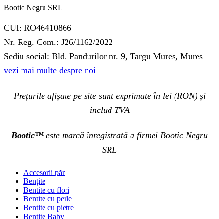
Bootic Negru SRL
CUI: RO46410866
Nr. Reg. Com.: J26/1162/2022
Sediu social: Bld. Pandurilor nr. 9, Targu Mures, Mures
vezi mai multe despre noi
Prețurile afișate pe site sunt exprimate în lei (RON) și
includ TVA
Bootic™
este marcă înregistrată a firmei Bootic Negru
SRL
Accesorii păr
Bențite
Bentite cu flori
Bentite cu perle
Bentite cu pietre
Bentite Baby