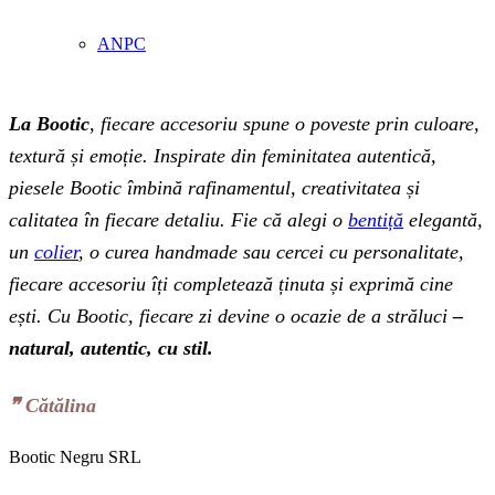
ANPC
La Bootic
, fiecare accesoriu spune o poveste prin culoare,
textură și emoție. Inspirate din feminitatea autentică,
piesele Bootic îmbină rafinamentul, creativitatea și
calitatea în fiecare detaliu. Fie că alegi o
bentiță
elegantă,
un
colier
, o curea handmade sau cercei cu personalitate,
fiecare accesoriu îți completează ținuta și exprimă cine
ești. Cu Bootic, fiecare zi devine o ocazie de a străluci
–
natural, autentic, cu stil.
❞‬ Cătălina
Bootic Negru SRL