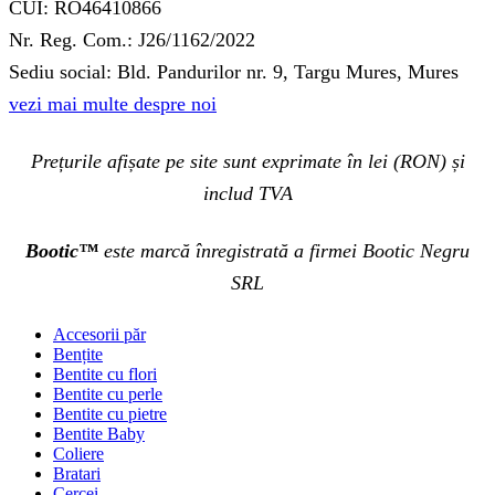
CUI: RO46410866
Nr. Reg. Com.: J26/1162/2022
Sediu social: Bld. Pandurilor nr. 9, Targu Mures, Mures
vezi mai multe despre noi
Prețurile afișate pe site sunt exprimate în lei (RON) și
includ TVA
Bootic™
este marcă înregistrată a firmei Bootic Negru
SRL
Accesorii păr
Bențite
Bentite cu flori
Bentite cu perle
Bentite cu pietre
Bentite Baby
Coliere
Bratari
Cercei