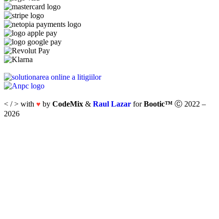
< / > with
by
CodeMix
&
Raul Lazar
for
Bootic™
Ⓒ 2022 –
♥
2026