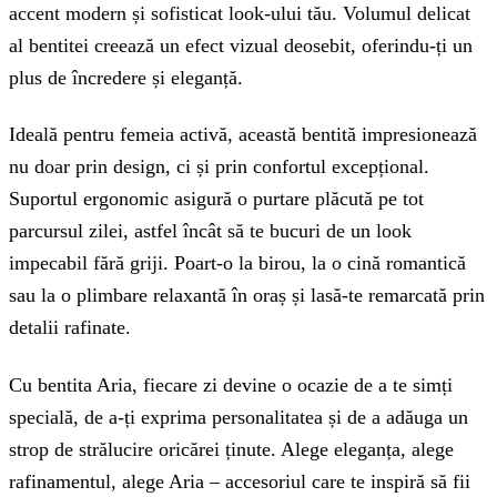
accent modern și sofisticat look-ului tău. Volumul delicat
al bentitei creează un efect vizual deosebit, oferindu-ți un
plus de încredere și eleganță.
Ideală pentru femeia activă, această bentită impresionează
nu doar prin design, ci și prin confortul excepțional.
Suportul ergonomic asigură o purtare plăcută pe tot
parcursul zilei, astfel încât să te bucuri de un look
impecabil fără griji. Poart-o la birou, la o cină romantică
sau la o plimbare relaxantă în oraș și lasă-te remarcată prin
detalii rafinate.
Cu bentita Aria, fiecare zi devine o ocazie de a te simți
specială, de a-ți exprima personalitatea și de a adăuga un
strop de strălucire oricărei ținute. Alege eleganța, alege
rafinamentul, alege Aria – accesoriul care te inspiră să fii