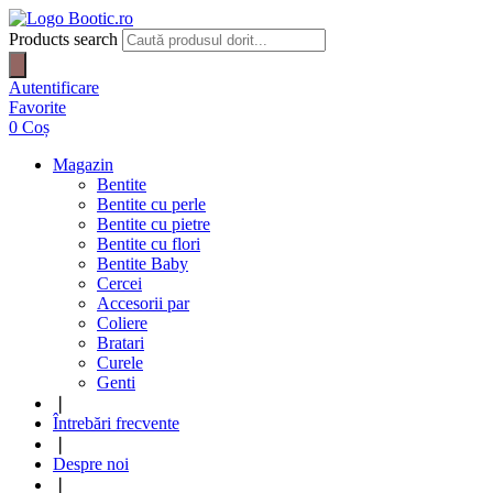
Products search
Autentificare
Favorite
0
Coș
Magazin
Bentite
Bentite cu perle
Bentite cu pietre
Bentite cu flori
Bentite Baby
Cercei
Accesorii par
Coliere
Bratari
Curele
Genti
❘
Întrebări frecvente
❘
Despre noi
❘