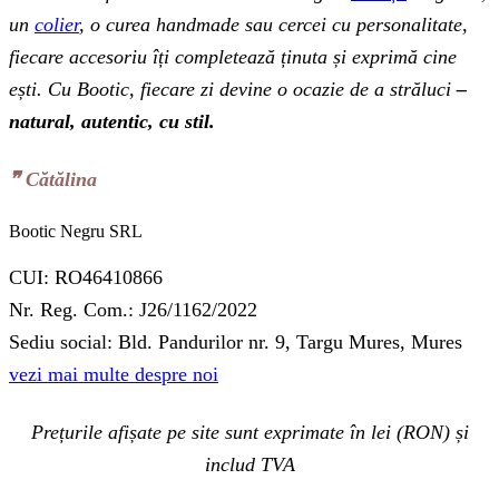
un
colier
, o curea handmade sau cercei cu personalitate,
fiecare accesoriu îți completează ținuta și exprimă cine
ești. Cu Bootic, fiecare zi devine o ocazie de a străluci
–
natural, autentic, cu stil.
❞‬ Cătălina
Bootic Negru SRL
CUI: RO46410866
Nr. Reg. Com.: J26/1162/2022
Sediu social: Bld. Pandurilor nr. 9, Targu Mures, Mures
vezi mai multe despre noi
Prețurile afișate pe site sunt exprimate în lei (RON) și
includ TVA