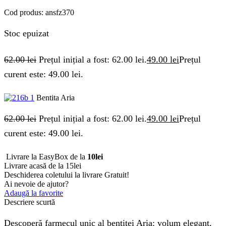
Cod produs:
ansfz370
Stoc epuizat
62.00
lei
Prețul inițial a fost: 62.00 lei.
49.00
lei
Prețul
curent este: 49.00 lei.
Bentita Aria
62.00
lei
Prețul inițial a fost: 62.00 lei.
49.00
lei
Prețul
curent este: 49.00 lei.
Livrare la EasyBox de la
10lei
Livrare acasă de la 15lei
Deschiderea coletului la livrare
Gratuit!
Ai nevoie de ajutor?
Adaugă la favorite
Descriere scurtă
Descoperă farmecul unic al bentitei Aria: volum elegant,