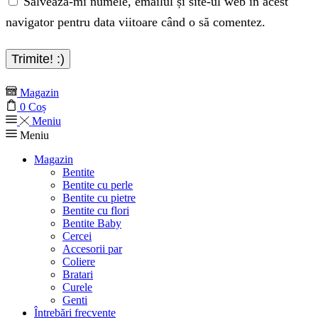
Salvează-mi numele, emailul și site-ul web în acest
navigator pentru data viitoare când o să comentez.
Magazin
0
Coș
Meniu
Meniu
Magazin
Bentite
Bentite cu perle
Bentite cu pietre
Bentite cu flori
Bentite Baby
Cercei
Accesorii par
Coliere
Bratari
Curele
Genti
Întrebări frecvente