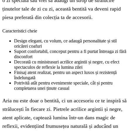
o zi specială sau vrei să adaugi un strop de strălucire
ținutelor tale de zi cu zi, această bentită va deveni rapid
piesa preferată din colecția ta de accesorii.
Caracteristici cheie
Design elegant, cu volum, ce adaugă personalitate și stil
oricărei coafuri
Suport confortabil, conceput pentru a fi purtat întreaga zi fără
disconfort
Decorată cu ministrasuri acrilice argintii și negre, cu efect
spectaculos de reflexie la lumina zilei
Finisaj atent realizat, pentru un aspect luxos și rezistență
îndelungată
Potrivită atât pentru evenimente speciale, cât și pentru
completarea unei ținute casual
Aria nu este doar o bentită, ci un accesoriu ce te inspiră să
strălucești în fiecare zi. Pietrele acrilice argintii și negre,
atent aplicate, captează lumina într-un dans magic de
reflexii, evidențiind frumusețea naturală și aducând un