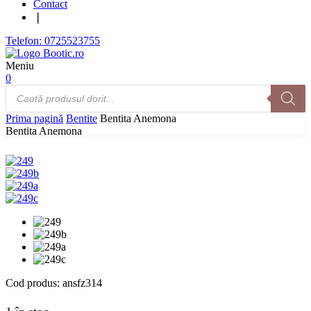
Contact
❘
Telefon: 0725523755
Meniu
0
Products
search
Prima pagină
Bentite
Bentita Anemona
Bentita Anemona
Cod produs:
ansfz314