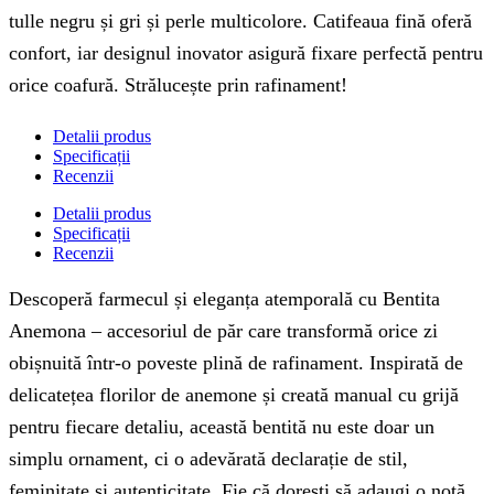
tulle negru și gri și perle multicolore. Catifeaua fină oferă
confort, iar designul inovator asigură fixare perfectă pentru
orice coafură. Strălucește prin rafinament!
Detalii produs
Specificații
Recenzii
Detalii produs
Specificații
Recenzii
Descoperă farmecul și eleganța atemporală cu Bentita
Anemona – accesoriul de păr care transformă orice zi
obișnuită într-o poveste plină de rafinament. Inspirată de
delicatețea florilor de anemone și creată manual cu grijă
pentru fiecare detaliu, această bentită nu este doar un
simplu ornament, ci o adevărată declarație de stil,
feminitate și autenticitate. Fie că dorești să adaugi o notă