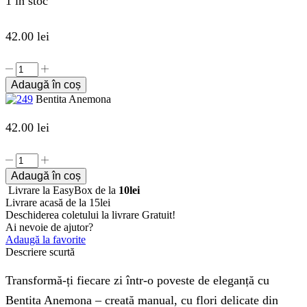
1 în stoc
42.00
lei
Cantitate
Bentita
Adaugă în coș
Anemona
Bentita Anemona
42.00
lei
Cantitate
Bentita
Adaugă în coș
Anemona
Livrare la EasyBox de la
10lei
Livrare acasă de la 15lei
Deschiderea coletului la livrare
Gratuit!
Ai nevoie de ajutor?
Adaugă la favorite
Descriere scurtă
Transformă-ți fiecare zi într-o poveste de eleganță cu
Bentita Anemona – creată manual, cu flori delicate din