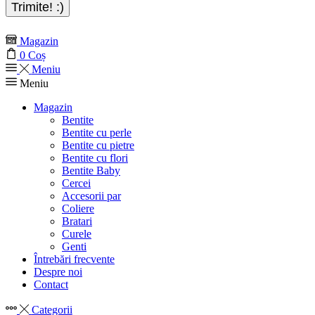
Magazin
0
Coș
Meniu
Meniu
Magazin
Bentite
Bentite cu perle
Bentite cu pietre
Bentite cu flori
Bentite Baby
Cercei
Accesorii par
Coliere
Bratari
Curele
Genti
Întrebări frecvente
Despre noi
Contact
Categorii