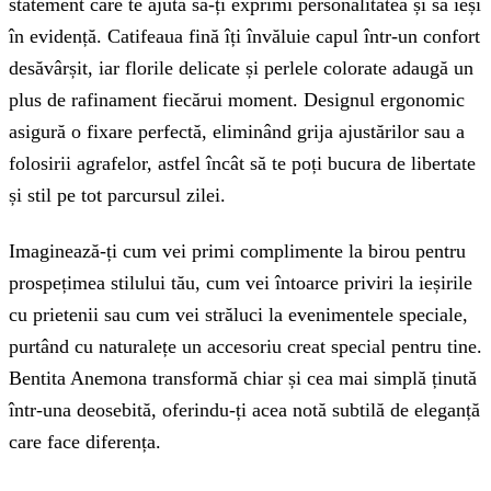
statement care te ajută să-ți exprimi personalitatea și să ieși
în evidență. Catifeaua fină îți învăluie capul într-un confort
desăvârșit, iar florile delicate și perlele colorate adaugă un
plus de rafinament fiecărui moment. Designul ergonomic
asigură o fixare perfectă, eliminând grija ajustărilor sau a
folosirii agrafelor, astfel încât să te poți bucura de libertate
și stil pe tot parcursul zilei.
Imaginează-ți cum vei primi complimente la birou pentru
prospețimea stilului tău, cum vei întoarce priviri la ieșirile
cu prietenii sau cum vei străluci la evenimentele speciale,
purtând cu naturalețe un accesoriu creat special pentru tine.
Bentita Anemona transformă chiar și cea mai simplă ținută
într-una deosebită, oferindu-ți acea notă subtilă de eleganță
care face diferența.