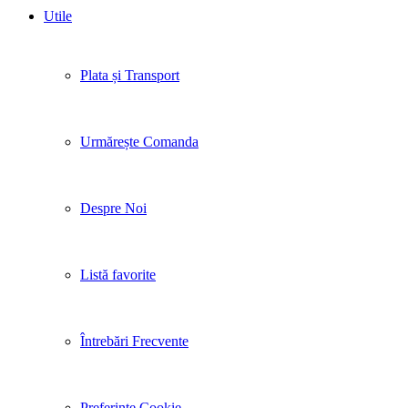
Facebook
Twitter
Instagram
Pinterest
Linkedin
Tik-
Youtube
Utile
tok
Plata și Transport
Urmărește Comanda
Despre Noi
Listă favorite
Întrebări Frecvente
Preferințe Cookie