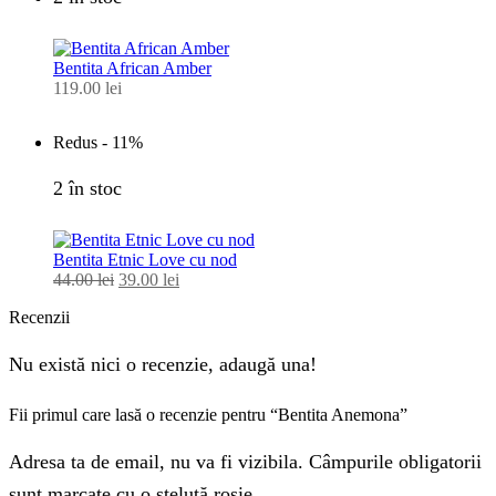
Bentita African Amber
119.00
lei
Redus -
11%
2 în stoc
Bentita Etnic Love cu nod
44.00
lei
Prețul
39.00
lei
Prețul
inițial
curent
Recenzii
a
este:
fost:
39.00 lei.
44.00 lei.
Nu există nici o recenzie, adaugă una!
Fii primul care lasă o recenzie pentru “Bentita Anemona”
Adresa ta de email, nu va fi vizibila. Câmpurile obligatorii
sunt marcate cu o steluță roșie.