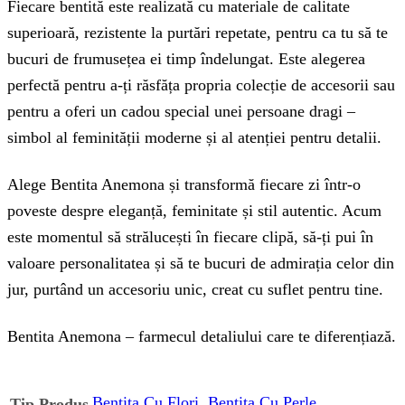
Fiecare bentită este realizată cu materiale de calitate
superioară, rezistente la purtări repetate, pentru ca tu să te
bucuri de frumusețea ei timp îndelungat. Este alegerea
perfectă pentru a-ți răsfăța propria colecție de accesorii sau
pentru a oferi un cadou special unei persoane dragi –
simbol al feminității moderne și al atenției pentru detalii.
Alege Bentita Anemona și transformă fiecare zi într-o
poveste despre eleganță, feminitate și stil autentic. Acum
este momentul să strălucești în fiecare clipă, să-ți pui în
valoare personalitatea și să te bucuri de admirația celor din
jur, purtând un accesoriu unic, creat cu suflet pentru tine.
Bentita Anemona – farmecul detaliului care te diferențiază.
Bentita Cu Flori
,
Bentita Cu Perle
Tip Produs