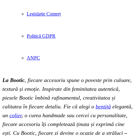
Legislație Comerț
Politică GDPR
ANPC
La Bootic
, fiecare accesoriu spune o poveste prin culoare,
textură și emoție. Inspirate din feminitatea autentică,
piesele Bootic îmbină rafinamentul, creativitatea și
calitatea în fiecare detaliu. Fie că alegi o
bentiță
elegantă,
un
colier
, o curea handmade sau cercei cu personalitate,
fiecare accesoriu îți completează ținuta și exprimă cine
ești. Cu Bootic, fiecare zi devine o ocazie de a străluci
–