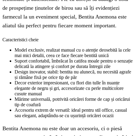
de prospețime ținutelor de birou sau să îți evidențiezi
farmecul la un eveniment special, Bentita Anemona este
aliatul tău perfect pentru fiecare moment important.
Caracteristici cheie
Model exclusiv, realizat manual cu o atenție deosebită la cele
mai mici detalii, ceea ce face fiecare bentită unică
Suport confortabil, îmbrăcat în catifea moale pentru o senzație
delicată la atingere și confort pe durata întregii zile
Design inovator, stabil: bentita nu alunecă, nu necesită agrafe
și rămâne fixă pe orice tip de păr
Decor exterior impresionant, cu flori din tulle în nuanțe
elegante de negru și gri, accesorizate cu perle multicolore
cusute manual
Mărime universală, potrivită oricărei forme de cap și oricărui
tip de coafură
Accesoriu extrem de versatil: ideal pentru stil office, casual
sau elegant, adaptându-se cu ușurință oricărei ocazii
Bentita Anemona nu este doar un accesoriu, ci o piesă