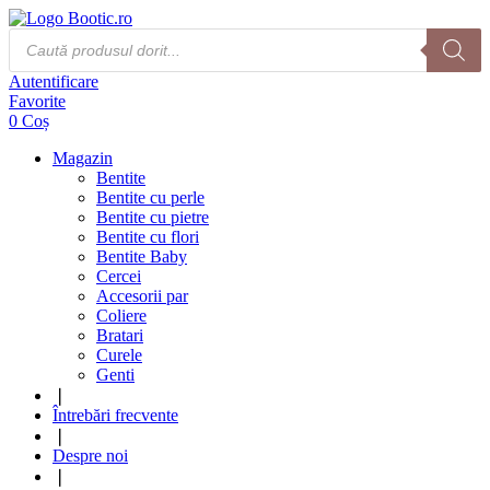
Products
search
Autentificare
Favorite
0
Coș
Magazin
Bentite
Bentite cu perle
Bentite cu pietre
Bentite cu flori
Bentite Baby
Cercei
Accesorii par
Coliere
Bratari
Curele
Genti
❘
Întrebări frecvente
❘
Despre noi
❘