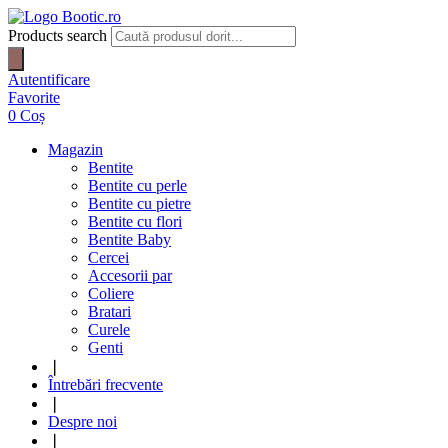
Products search
Autentificare
Favorite
0
Coș
Magazin
Bentite
Bentite cu perle
Bentite cu pietre
Bentite cu flori
Bentite Baby
Cercei
Accesorii par
Coliere
Bratari
Curele
Genti
❘
Întrebări frecvente
❘
Despre noi
❘