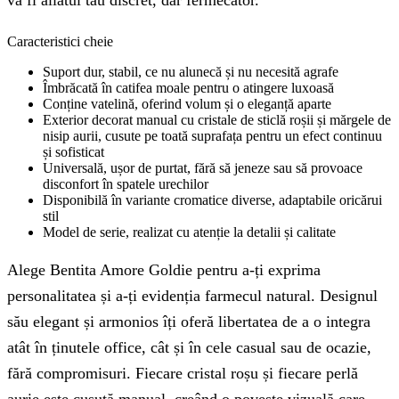
va fi aliatul tău discret, dar fermecător.
Caracteristici cheie
Suport dur, stabil, ce nu alunecă și nu necesită agrafe
Îmbrăcată în catifea moale pentru o atingere luxoasă
Conține vatelină, oferind volum și o eleganță aparte
Exterior decorat manual cu cristale de sticlă roșii și mărgele de
nisip aurii, cusute pe toată suprafața pentru un efect continuu
și sofisticat
Universală, ușor de purtat, fără să jeneze sau să provoace
disconfort în spatele urechilor
Disponibilă în variante cromatice diverse, adaptabile oricărui
stil
Model de serie, realizat cu atenție la detalii și calitate
Alege Bentita Amore Goldie pentru a-ți exprima
personalitatea și a-ți evidenția farmecul natural. Designul
său elegant și armonios îți oferă libertatea de a o integra
atât în ținutele office, cât și în cele casual sau de ocazie,
fără compromisuri. Fiecare cristal roșu și fiecare perlă
aurie este cusută manual, creând o poveste vizuală care