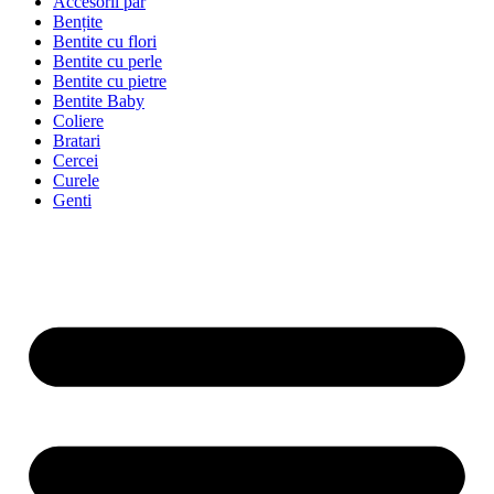
Accesorii păr
Bențite
Bentite cu flori
Bentite cu perle
Bentite cu pietre
Bentite Baby
Coliere
Bratari
Cercei
Curele
Genti