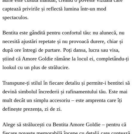
captează privirile și reflectă lumina într-un mod
spectaculos.
Bentita este gândită pentru confortul tău: nu alunecă, nu
necesită ajustări repetate și nu provoacă durere, chiar și
după ore întregi de purtare. Poți dansa, lucra sau visa,
știind că Amore Goldie rămâne la locul ei, completându-ți
lookul cu un plus de strălucire.
Transpune-ți stilul în fiecare detaliu și permite-i bentitei să
devină simbolul încrederii și rafinamentului tău. Este mai
mult decât un simplu accesoriu – este amprenta care îți
definește prezența, zi de zi.
Alege să strălucești cu Bentita Amore Goldie – pentru că
fiecare poveste memorabilă începe cu detalii care contează.