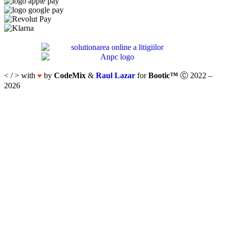
< / > with
by
CodeMix
&
Raul Lazar
for
Bootic™
Ⓒ 2022 –
♥
2026