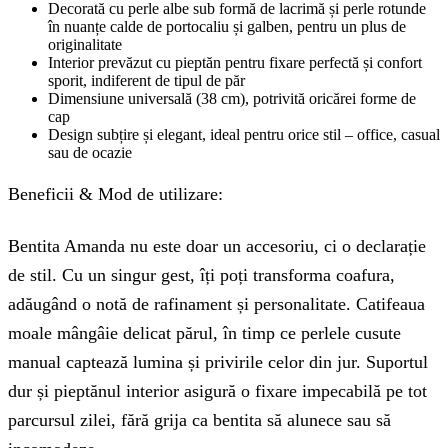
Decorată cu perle albe sub formă de lacrimă și perle rotunde
în nuanțe calde de portocaliu și galben, pentru un plus de
originalitate
Interior prevăzut cu pieptăn pentru fixare perfectă și confort
sporit, indiferent de tipul de păr
Dimensiune universală (38 cm), potrivită oricărei forme de
cap
Design subțire și elegant, ideal pentru orice stil – office, casual
sau de ocazie
Beneficii & Mod de utilizare:
Bentita Amanda nu este doar un accesoriu, ci o declarație
de stil. Cu un singur gest, îți poți transforma coafura,
adăugând o notă de rafinament și personalitate. Catifeaua
moale mângâie delicat părul, în timp ce perlele cusute
manual captează lumina și privirile celor din jur. Suportul
dur și pieptănul interior asigură o fixare impecabilă pe tot
parcursul zilei, fără grija ca bentita să alunece sau să