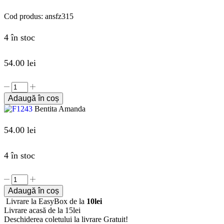
Cod produs:
ansfz315
4 în stoc
54.00
lei
Adaugă în coș
Bentita Amanda
54.00
lei
4 în stoc
Adaugă în coș
Livrare la EasyBox de la
10lei
Livrare acasă de la 15lei
Deschiderea coletului la livrare
Gratuit!