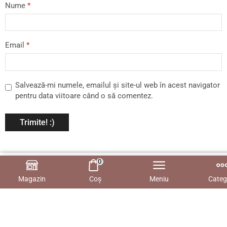
Nume
*
Email
*
Salvează-mi numele, emailul și site-ul web în acest navigator
pentru data viitoare când o să comentez.
0
Urmărește-ne și fii primul
Ai nevoie de ajutor?
Ne
29.00
lei
Adaugă în coș
care află oferte!
poți suna la:
0725 523 755
Magazin
Coș
Meniu
Categ
Luni - Vineri: 10:00 - 17:00
Sâmbătă - Duminică: 11:30
- 15:00