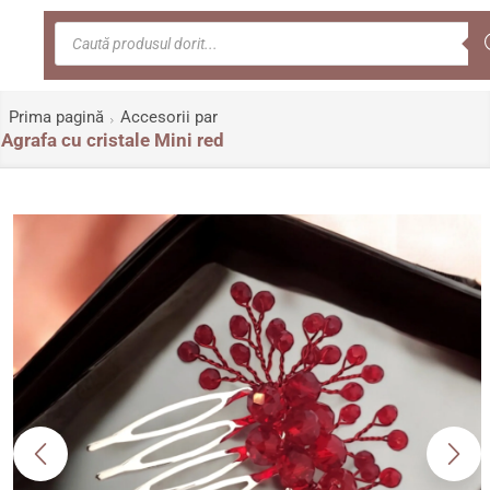
0
Meniu
Prima pagină
Accesorii par
Agrafa cu cristale Mini red