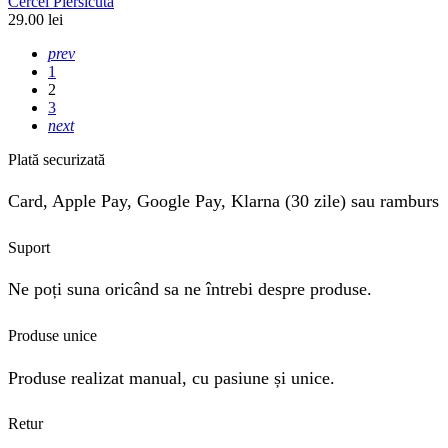
Cercei Piersicuta
29.00
lei
prev
1
2
3
next
Plată securizată
Card, Apple Pay, Google Pay, Klarna (30 zile) sau ramburs
Suport
Ne poți suna oricând sa ne întrebi despre produse.
Produse unice
Produse realizat manual, cu pasiune și unice.
Retur