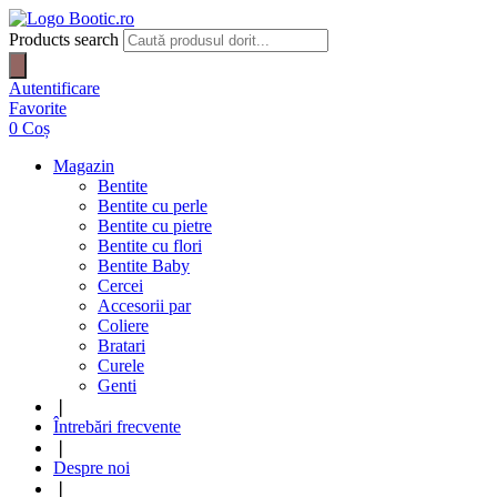
Products search
Autentificare
Favorite
0
Coș
Magazin
Bentite
Bentite cu perle
Bentite cu pietre
Bentite cu flori
Bentite Baby
Cercei
Accesorii par
Coliere
Bratari
Curele
Genti
❘
Întrebări frecvente
❘
Despre noi
❘