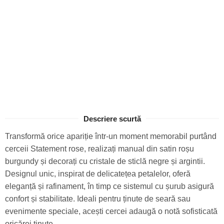
Descriere scurtă
Transformă orice apariție într-un moment memorabil purtând
cerceii Statement rose, realizați manual din satin roșu
burgundy și decorați cu cristale de sticlă negre și argintii.
Designul unic, inspirat de delicatețea petalelor, oferă
eleganță și rafinament, în timp ce sistemul cu șurub asigură
confort și stabilitate. Ideali pentru ținute de seară sau
evenimente speciale, acești cercei adaugă o notă sofisticată
oricărei ținute.