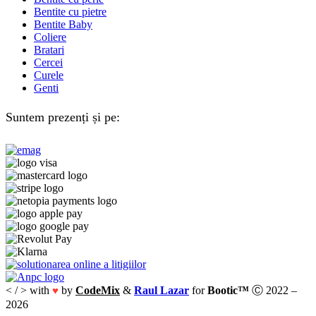
Bentite cu pietre
Bentite Baby
Coliere
Bratari
Cercei
Curele
Genti
Suntem prezenți și pe:
< / > with
by
CodeMix
&
Raul Lazar
for
Bootic™
Ⓒ 2022 –
♥
2026