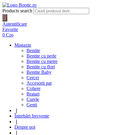
Products search
Autentificare
Favorite
0
Coș
Magazin
Bentite
Bentite cu perle
Bentite cu pietre
Bentite cu flori
Bentite Baby
Cercei
Accesorii par
Coliere
Bratari
Curele
Genti
❘
Întrebări frecvente
❘
Despre noi
❘