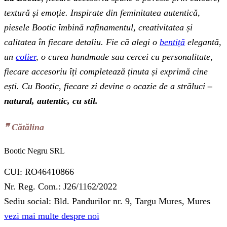
textură și emoție. Inspirate din feminitatea autentică,
piesele Bootic îmbină rafinamentul, creativitatea și
calitatea în fiecare detaliu. Fie că alegi o
bentiță
elegantă,
un
colier
, o curea handmade sau cercei cu personalitate,
fiecare accesoriu îți completează ținuta și exprimă cine
ești. Cu Bootic, fiecare zi devine o ocazie de a străluci
–
natural, autentic, cu stil.
❞‬ Cătălina
Bootic Negru SRL
CUI: RO46410866
Nr. Reg. Com.: J26/1162/2022
Sediu social: Bld. Pandurilor nr. 9, Targu Mures, Mures
vezi mai multe despre noi