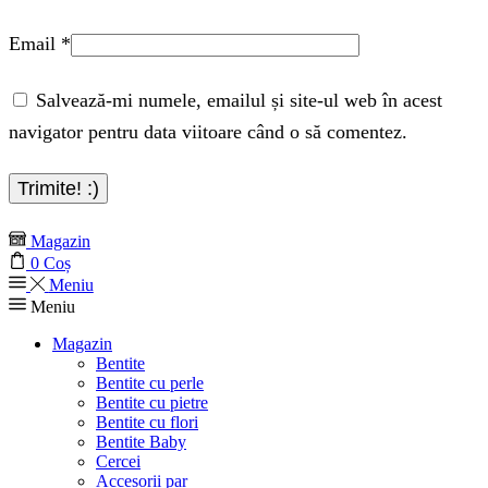
Email
*
Salvează-mi numele, emailul și site-ul web în acest
navigator pentru data viitoare când o să comentez.
Magazin
0
Coș
Meniu
Meniu
Magazin
Bentite
Bentite cu perle
Bentite cu pietre
Bentite cu flori
Bentite Baby
Cercei
Accesorii par