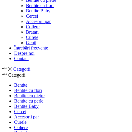
Bentite cu pietre
Bentite cu flori
Bentite Baby
Cercei
Accesorii par
Coliere
Bratari
Curele
Genti
Întrebări frecvente
Despre noi
Contact
Categorii
Categorii
Bentite
Bentite cu flori
Bentite cu pietre
Bentite cu perle
Bentite Baby
Cercei
Accesorii par
Curele
Coliere