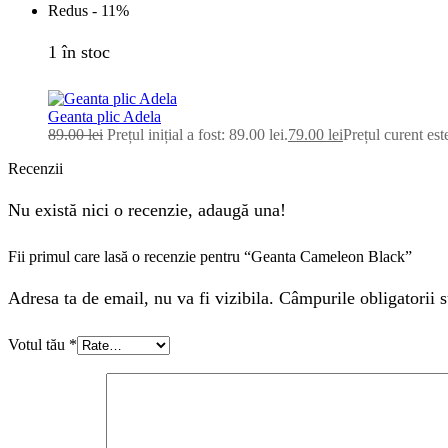
Redus -
11%
1 în stoc
Geanta plic Adela
89.00
lei
Prețul inițial a fost: 89.00 lei.
79.00
lei
Prețul curent este
Recenzii
Nu există nici o recenzie, adaugă una!
Fii primul care lasă o recenzie pentru “Geanta Cameleon Black”
Adresa ta de email, nu va fi vizibila. Câmpurile obligatorii s
Votul tău
*