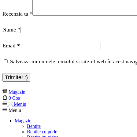
Recenzia ta
*
Nume
*
Email
*
Salvează-mi numele, emailul și site-ul web în acest navi
Magazin
0
Coș
Meniu
Meniu
Magazin
Bentite
Bentite cu perle