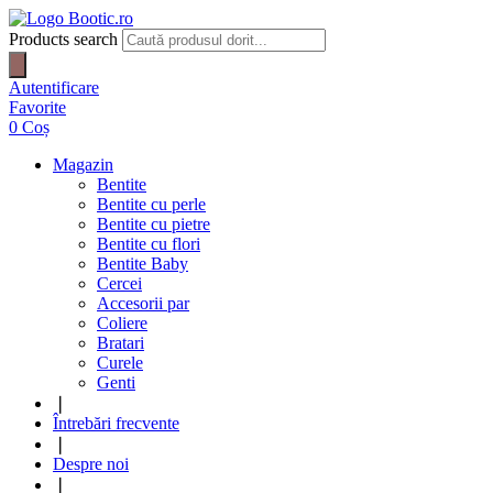
Products search
Autentificare
Favorite
0
Coș
Magazin
Bentite
Bentite cu perle
Bentite cu pietre
Bentite cu flori
Bentite Baby
Cercei
Accesorii par
Coliere
Bratari
Curele
Genti
❘
Întrebări frecvente
❘
Despre noi
❘