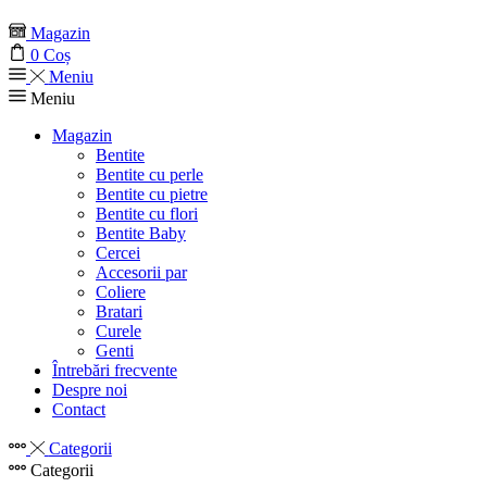
Magazin
0
Coș
Meniu
Meniu
Magazin
Bentite
Bentite cu perle
Bentite cu pietre
Bentite cu flori
Bentite Baby
Cercei
Accesorii par
Coliere
Bratari
Curele
Genti
Întrebări frecvente
Despre noi
Contact
Categorii
Categorii