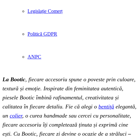
Legislație Comerț
Politică GDPR
ANPC
La Bootic
, fiecare accesoriu spune o poveste prin culoare,
textură și emoție. Inspirate din feminitatea autentică,
piesele Bootic îmbină rafinamentul, creativitatea și
calitatea în fiecare detaliu. Fie că alegi o
bentiță
elegantă,
un
colier
, o curea handmade sau cercei cu personalitate,
fiecare accesoriu îți completează ținuta și exprimă cine
ești. Cu Bootic, fiecare zi devine o ocazie de a străluci
–