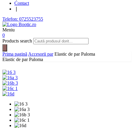
Contact
❘
Telefon: 0725523755
Meniu
0
Products search
Prima pagină
Accesorii par
Elastic de par Paloma
Elastic de par Paloma