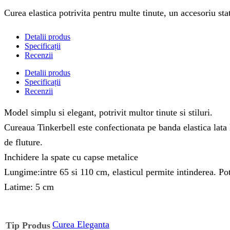
Curea elastica potrivita pentru multe tinute, un accesoriu sta
Detalii produs
Specificații
Recenzii
Detalii produs
Specificații
Recenzii
Model simplu si elegant, potrivit multor tinute si stiluri.
Cureaua Tinkerbell este confectionata pe banda elastica lata le
de fluture.
Inchidere la spate cu capse metalice
Lungime:intre 65 si 110 cm, elasticul permite intinderea. Pot
Latime: 5 cm
Curea Eleganta
Tip Produs