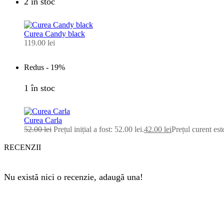
2 în stoc
Curea Candy black
119.00
lei
Redus -
19%
1 în stoc
Curea Carla
52.00
lei
Prețul inițial a fost: 52.00 lei.
42.00
lei
Prețul curent este
RECENZII
Nu există nici o recenzie, adaugă una!