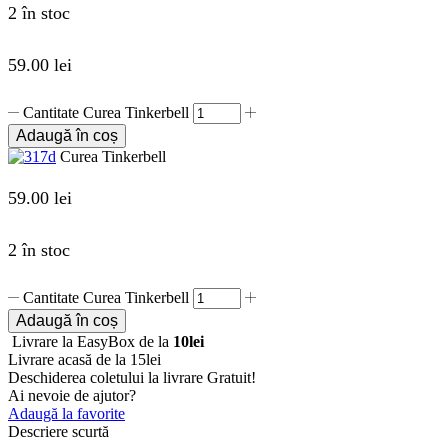
2 în stoc
59.00
lei
Cantitate Curea Tinkerbell
Adaugă în coș
Curea Tinkerbell
59.00
lei
2 în stoc
Cantitate Curea Tinkerbell
Adaugă în coș
Livrare la EasyBox de la
10lei
Livrare acasă de la 15lei
Deschiderea coletului la livrare
Gratuit!
Ai nevoie de ajutor?
Adaugă la favorite
Descriere scurtă