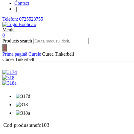
Contact
❘
Telefon: 0725523755
Meniu
0
Products search
Prima pagină
Curele
Curea Tinkerbell
Curea Tinkerbell
Cod produs:
ansfc103