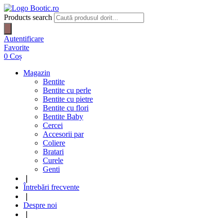
Products search
Autentificare
Favorite
0
Coș
Magazin
Bentite
Bentite cu perle
Bentite cu pietre
Bentite cu flori
Bentite Baby
Cercei
Accesorii par
Coliere
Bratari
Curele
Genti
❘
Întrebări frecvente
❘
Despre noi
❘