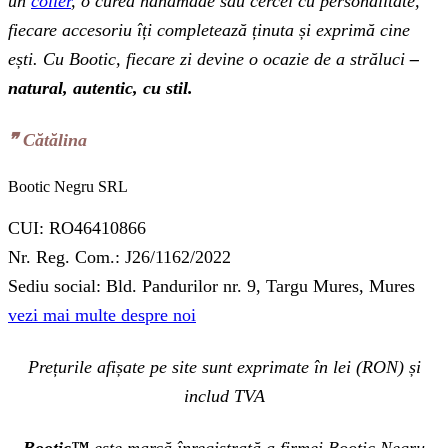
un
colier
, o curea handmade sau cercei cu personalitate,
fiecare accesoriu îți completează ținuta și exprimă cine
ești. Cu Bootic, fiecare zi devine o ocazie de a străluci
–
natural, autentic, cu stil.
❞‬ Cătălina
Bootic Negru SRL
CUI: RO46410866
Nr. Reg. Com.: J26/1162/2022
Sediu social: Bld. Pandurilor nr. 9, Targu Mures, Mures
vezi mai multe despre noi
Prețurile afișate pe site sunt exprimate în lei (RON) și
includ TVA
Bootic™
este marcă înregistrată a firmei Bootic Negru