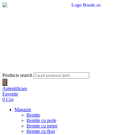
Products search
Autentificare
Favorite
0
Coș
Magazin
Bentite
Bentite cu perle
Bentite cu pietre
Bentite cu flori