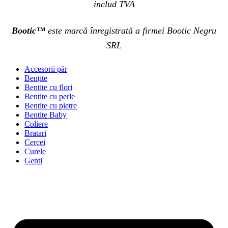
includ TVA
Bootic™
este marcă înregistrată a firmei Bootic Negru
SRL
Accesorii păr
Bențite
Bentite cu flori
Bentite cu perle
Bentite cu pietre
Bentite Baby
Coliere
Bratari
Cercei
Curele
Genti