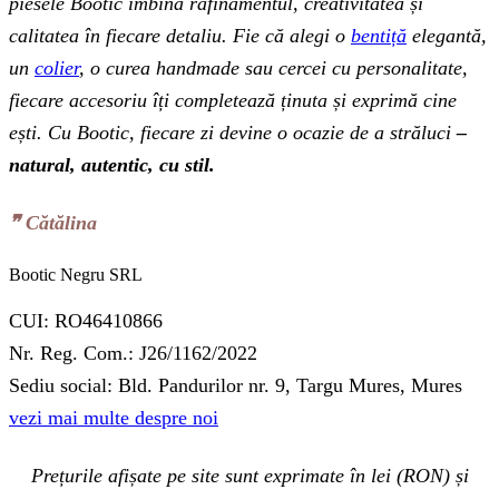
piesele Bootic îmbină rafinamentul, creativitatea și
calitatea în fiecare detaliu. Fie că alegi o
bentiță
elegantă,
un
colier
, o curea handmade sau cercei cu personalitate,
fiecare accesoriu îți completează ținuta și exprimă cine
ești. Cu Bootic, fiecare zi devine o ocazie de a străluci
–
natural, autentic, cu stil.
❞‬ Cătălina
Bootic Negru SRL
CUI: RO46410866
Nr. Reg. Com.: J26/1162/2022
Sediu social: Bld. Pandurilor nr. 9, Targu Mures, Mures
vezi mai multe despre noi
Prețurile afișate pe site sunt exprimate în lei (RON) și