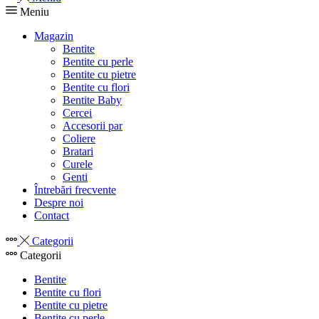
Meniu
Magazin
Bentite
Bentite cu perle
Bentite cu pietre
Bentite cu flori
Bentite Baby
Cercei
Accesorii par
Coliere
Bratari
Curele
Genti
Întrebări frecvente
Despre noi
Contact
Categorii
Categorii
Bentite
Bentite cu flori
Bentite cu pietre
Bentite cu perle