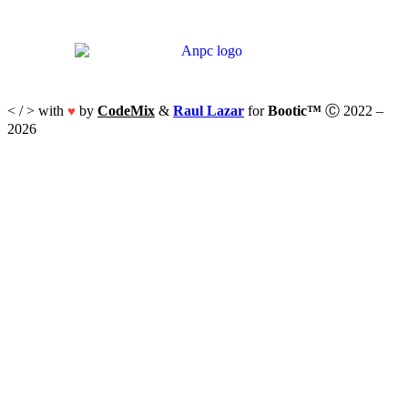
< / > with
by
CodeMix
&
Raul Lazar
for
Bootic™
Ⓒ 2022 –
♥
2026