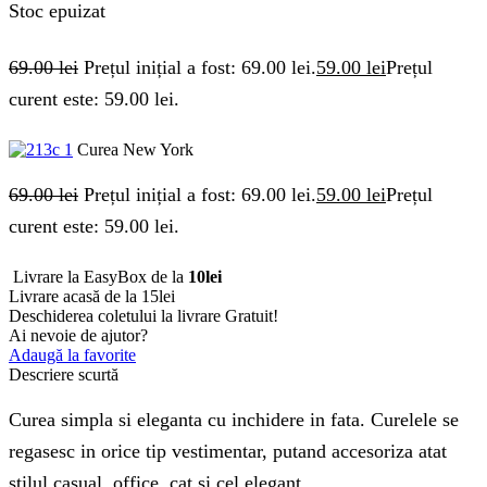
Stoc epuizat
69.00
lei
Prețul inițial a fost: 69.00 lei.
59.00
lei
Prețul
curent este: 59.00 lei.
Curea New York
69.00
lei
Prețul inițial a fost: 69.00 lei.
59.00
lei
Prețul
curent este: 59.00 lei.
Livrare la EasyBox de la
10lei
Livrare acasă de la 15lei
Deschiderea coletului la livrare
Gratuit!
Ai nevoie de ajutor?
Adaugă la favorite
Descriere scurtă
Curea simpla si eleganta cu inchidere in fata. Curelele se
regasesc in orice tip vestimentar, putand accesoriza atat
stilul casual, office, cat si cel elegant