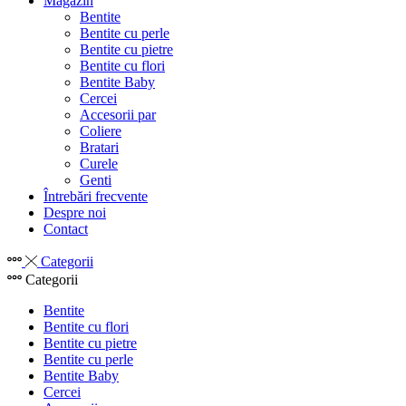
Magazin
Bentite
Bentite cu perle
Bentite cu pietre
Bentite cu flori
Bentite Baby
Cercei
Accesorii par
Coliere
Bratari
Curele
Genti
Întrebări frecvente
Despre noi
Contact
Categorii
Categorii
Bentite
Bentite cu flori
Bentite cu pietre
Bentite cu perle
Bentite Baby
Cercei