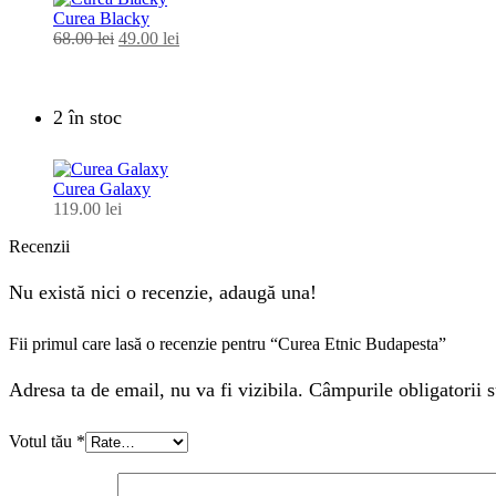
Curea Blacky
68.00
lei
Prețul
49.00
lei
Prețul
inițial
curent
a
este:
fost:
49.00 lei.
2 în stoc
68.00 lei.
Curea Galaxy
119.00
lei
Recenzii
Nu există nici o recenzie, adaugă una!
Fii primul care lasă o recenzie pentru “Curea Etnic Budapesta”
Adresa ta de email, nu va fi vizibila. Câmpurile obligatorii s
Votul tău
*