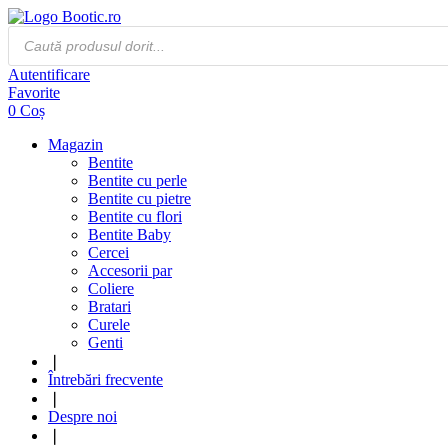
Products
search
Autentificare
Favorite
0
Coș
Magazin
Bentite
Bentite cu perle
Bentite cu pietre
Bentite cu flori
Bentite Baby
Cercei
Accesorii par
Coliere
Bratari
Curele
Genti
❘
Întrebări frecvente
❘
Despre noi
❘