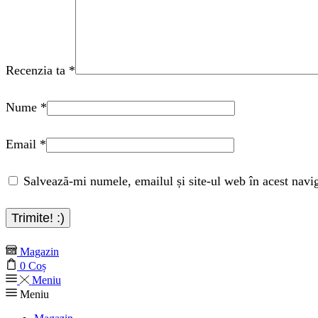
Recenzia ta
*
Nume
*
Email
*
Salvează-mi numele, emailul și site-ul web în acest navi
Magazin
0
Coș
Meniu
Meniu