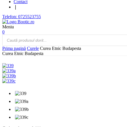
Contact
❘
Telefon: 0725523755
Meniu
0
Products
search
Prima pagină
Curele
Curea Etnic Budapesta
Curea Etnic Budapesta