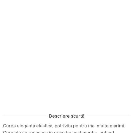
Descriere scurtă
Curea eleganta elastica, potrivita pentru mai multe marimi.
Curelele se regasesc in orice tip vestimentar, putand