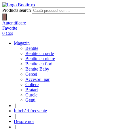
Products search
Autentificare
Favorite
0
Coș
Magazin
Bentite
Bentite cu perle
Bentite cu pietre
Bentite cu flori
Bentite Baby
Cercei
Accesorii par
Coliere
Bratari
Curele
Genti
❘
Întrebări frecvente
❘
Despre noi
❘