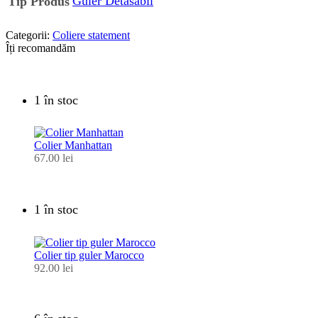
Guler Detasabil
Tip Produs
Categorii:
Coliere statement
Îți recomandăm
1 în stoc
Colier Manhattan
67.00
lei
1 în stoc
Colier tip guler Marocco
92.00
lei