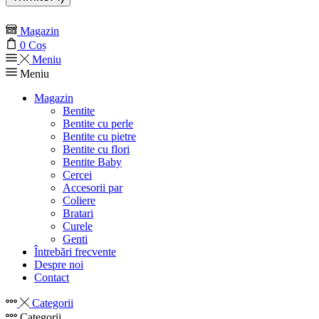
Magazin
0
Coș
Meniu
Meniu
Magazin
Bentite
Bentite cu perle
Bentite cu pietre
Bentite cu flori
Bentite Baby
Cercei
Accesorii par
Coliere
Bratari
Curele
Genti
Întrebări frecvente
Despre noi
Contact
Categorii
Categorii