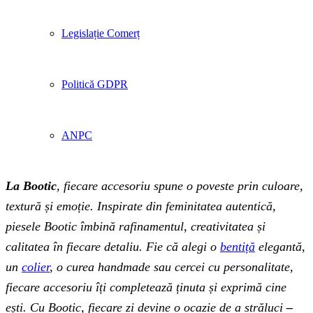
Legislație Comerț
Politică GDPR
ANPC
La Bootic
, fiecare accesoriu spune o poveste prin culoare,
textură și emoție. Inspirate din feminitatea autentică,
piesele Bootic îmbină rafinamentul, creativitatea și
calitatea în fiecare detaliu. Fie că alegi o
bentiță
elegantă,
un
colier
, o curea handmade sau cercei cu personalitate,
fiecare accesoriu îți completează ținuta și exprimă cine
ești. Cu Bootic, fiecare zi devine o ocazie de a străluci
–