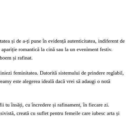
atea și de a-ți pune în evidență autenticitatea, indiferent de
o apariție romantică la cină sau la un eveniment festiv.
 boem și rafinat.
liniezi feminitatea. Datorită sistemului de prindere reglabil,
 Creamy este alegerea ideală dacă vrei să adaugi o notă
 tu însăți, cu încredere și rafinament, în fiecare zi.
vistă, creată cu suflet pentru femeile care iubesc arta și