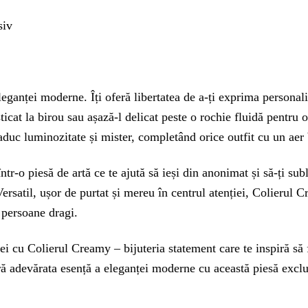
siv
eganței moderne. Îți oferă libertatea de a-ți exprima personalit
ticat la birou sau așază-l delicat peste o rochie fluidă pentru 
r aduc luminozitate și mister, completând orice outfit cu un aer
ntr-o piesă de artă ce te ajută să ieși din anonimat și să-ți sub
. Versatil, ușor de purtat și mereu în centrul atenției, Colierul
 persoane dragi.
cu Colierul Creamy – bijuteria statement care te inspiră să fii
 adevărata esență a eleganței moderne cu această piesă exclusi