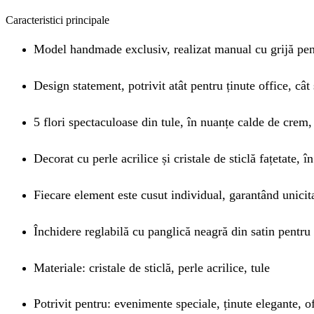
Caracteristici principale
Model handmade exclusiv, realizat manual cu grijă pent
Design statement, potrivit atât pentru ținute office, cât
5 flori spectaculoase din tule, în nuanțe calde de crem,
Decorat cu perle acrilice și cristale de sticlă fațetate, î
Fiecare element este cusut individual, garantând unicita
Închidere reglabilă cu panglică neagră din satin pentru 
Materiale: cristale de sticlă, perle acrilice, tule
Potrivit pentru: evenimente speciale, ținute elegante, o