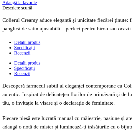
Adaugă la favorite
Descriere scurtă
Colierul Creamy aduce eleganță și unicitate fiecărei ținute: fl
panglică de satin ajustabilă – perfect pentru birou sau ocazii
Detalii produs
Specificații
Recenzii
Detalii produs
Specificații
Recenzii
Descoperă farmecul subtil al eleganței contemporane cu Colie
autentic. Inspirat de delicatețea florilor de primăvară și de 
tău, o invitație la visare și o declarație de feminitate.
Fiecare piesă este lucrată manual cu măiestrie, pasiune și ate
adaugă o notă de mister și luminează-ți trăsăturile cu o bijut