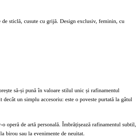
e de sticlă, cusute cu grijă. Design exclusiv, feminin, cu
ște să-și pună în valoare stilul unic și rafinamentul
lt decât un simplu accesoriu: este o poveste purtată la gâtul
tr-o operă de artă personală. Îmbrățișează rafinamentul subtil,
i la birou sau la evenimente de neuitat.