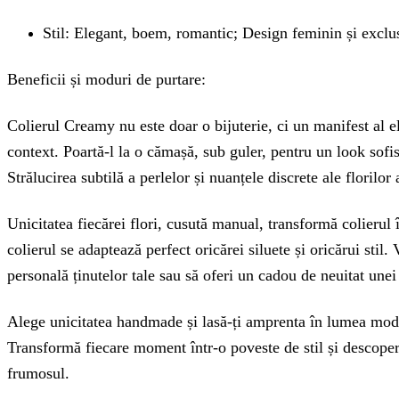
Stil: Elegant, boem, romantic; Design feminin și exclu
Beneficii și moduri de purtare:
Colierul Creamy nu este doar o bijuterie, ci un manifest al el
context. Poartă-l la o cămașă, sub guler, pentru un look sofis
Strălucirea subtilă a perlelor și nuanțele discrete ale florilo
Unicitatea fiecărei flori, cusută manual, transformă colierul î
colierul se adaptează perfect oricărei siluete și oricărui stil
personală ținutelor tale sau să oferi un cadou de neuitat unei
Alege unicitatea handmade și lasă-ți amprenta în lumea modei 
Transformă fiecare moment într-o poveste de stil și descoperă
frumosul.