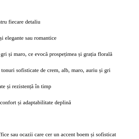
ru fiecare detaliu
 și elegante sau romantice
 gri și maro, ce evocă prospețimea și grația florală
n tonuri sofisticate de crem, alb, maro, auriu și gri
te și rezistență în timp
confort și adaptabilitate deplină
ffice sau ocazii care cer un accent boem și sofisticat