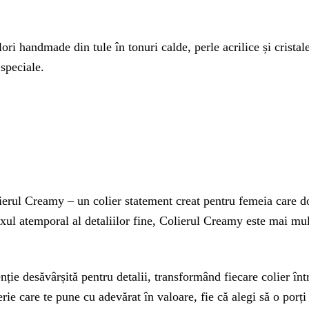
ori handmade din tule în tonuri calde, perle acrilice și cristal
 speciale.
rul Creamy – un colier statement creat pentru femeia care dore
luxul atemporal al detaliilor fine, Colierul Creamy este mai mu
nție desăvârșită pentru detalii, transformând fiecare colier în
erie care te pune cu adevărat în valoare, fie că alegi să o porț