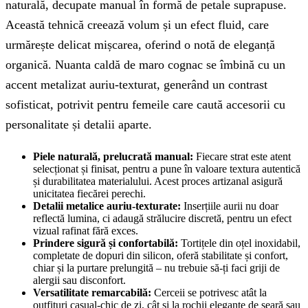
naturală, decupate manual în formă de petale suprapuse.
Această tehnică creează volum și un efect fluid, care
urmărește delicat mișcarea, oferind o notă de eleganță
organică. Nuanta caldă de maro cognac se îmbină cu un
accent metalizat auriu-texturat, generând un contrast
sofisticat, potrivit pentru femeile care caută accesorii cu
personalitate și detalii aparte.
Piele naturală, prelucrată manual:
Fiecare strat este atent
selecționat și finisat, pentru a pune în valoare textura autentică
și durabilitatea materialului. Acest proces artizanal asigură
unicitatea fiecărei perechi.
Detalii metalice auriu-texturate:
Inserțiile aurii nu doar
reflectă lumina, ci adaugă strălucire discretă, pentru un efect
vizual rafinat fără exces.
Prindere sigură și confortabilă:
Tortițele din oțel inoxidabil,
completate de dopuri din silicon, oferă stabilitate și confort,
chiar și la purtare prelungită – nu trebuie să-ți faci griji de
alergii sau disconfort.
Versatilitate remarcabilă:
Cerceii se potrivesc atât la
outfituri casual-chic de zi, cât și la rochii elegante de seară sau