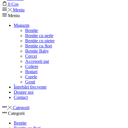
0
Coș
Meniu
Meniu
Magazin
Bentite
Bentite cu perle
Bentite cu pietre
Bentite cu flori
Bentite Baby
Cercei
Accesorii par
Coliere
Bratari
Curele
Genti
Întrebări frecvente
Despre noi
Contact
Categorii
Categorii
Bentite