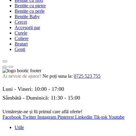
Bentite cu flori
Bentite cu pietre
Bentite cu perle
Bentite Baby
Cercei
Accesorii par
Curele
Coliere
Bratari
Genti
Ai nevoie de ajutor?
Ne poți suna la:
0725 523 755
Luni - Vineri: 10:00 - 17:00
Sâmbătă - Duminică: 11:30 - 15:00
Urmărește-ne și fii primul care află oferte!
Facebook
Twitter
Instagram
Pinterest
Linkedin
Tik-tok
Youtube
Utile