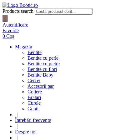
Products search
Autentificare
Favorite
0
Coș
Magazin
Bentite
Bentite cu perle
Bentite cu pietre
Bentite cu flori
Bentite Baby
Cercei
Accesorii par
Coliere
Bratari
Curele
Genti
❘
Întrebări frecvente
❘
Despre noi
❘