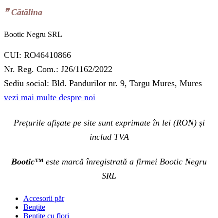
❞‬ Cătălina
Bootic Negru SRL
CUI: RO46410866
Nr. Reg. Com.: J26/1162/2022
Sediu social: Bld. Pandurilor nr. 9, Targu Mures, Mures
vezi mai multe despre noi
Prețurile afișate pe site sunt exprimate în lei (RON) și
includ TVA
Bootic™
este marcă înregistrată a firmei Bootic Negru
SRL
Accesorii păr
Bențite
Bentite cu flori