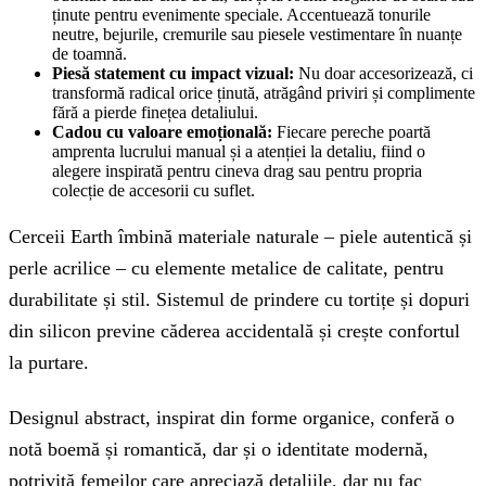
ținute pentru evenimente speciale. Accentuează tonurile
neutre, bejurile, cremurile sau piesele vestimentare în nuanțe
de toamnă.
Piesă statement cu impact vizual:
Nu doar accesorizează, ci
transformă radical orice ținută, atrăgând priviri și complimente
fără a pierde finețea detaliului.
Cadou cu valoare emoțională:
Fiecare pereche poartă
amprenta lucrului manual și a atenției la detaliu, fiind o
alegere inspirată pentru cineva drag sau pentru propria
colecție de accesorii cu suflet.
Cerceii Earth îmbină materiale naturale – piele autentică și
perle acrilice – cu elemente metalice de calitate, pentru
durabilitate și stil. Sistemul de prindere cu tortițe și dopuri
din silicon previne căderea accidentală și crește confortul
la purtare.
Designul abstract, inspirat din forme organice, conferă o
notă boemă și romantică, dar și o identitate modernă,
potrivită femeilor care apreciază detaliile, dar nu fac